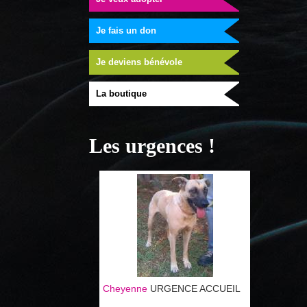
messages. Co
Réunion, il n'
de faire inci
nous sommes di
Je fais un don
dame méritait
et adoptants d
pour suivre s
Je deviens bénévole
visibilité. Et 
des galets sur 
objets à décou
La boutique
pour cette da
Lire la suite
Les urgences !
Cheyenne
URGENCE ACCUEIL