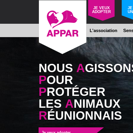
JE VEUX
JE
ADOPTER
UN
L'association
Sens
NOUS
A
GISSON
P
OUR
Urnes a
P
ROTÉGER
artisana
LES
A
NIMAUX
Bonjour à tou
R
ÉUNIONNAIS
spécial aujour
par une artis
réalise de trè
argile, des pi
ainsi que de jo
Je veux adopter