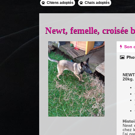
Chiens adoptés
Chats adoptés
Newt, femelle, croisée 
Previous
Next
Son c
Pho
NEWT 
20kg. 
Histo
Newt e
chez l
l'ai g