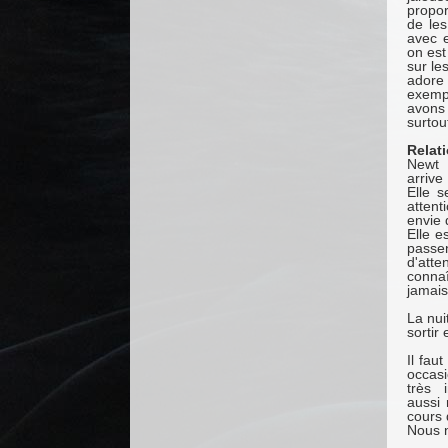
propor
de les
avec 
on est
sur les
adore
exempl
avons 
surtou
Relat
Newt e
arriv
Elle s
attent
envie 
Elle e
passen
d'atte
connaî
jamais
La nuit
sortir
Il fau
occasi
très 
aussi 
cours 
Nous n