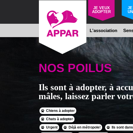
JE VEUX
JE
ADOPTER
UN
L'association
Sens
NOS POILUS
Ils sont à adopter, à accue
mâles, laissez parler votr
Chiens à adopter
Chats à adopter
Urgent
Déjà en métropole!
Ils sont dans