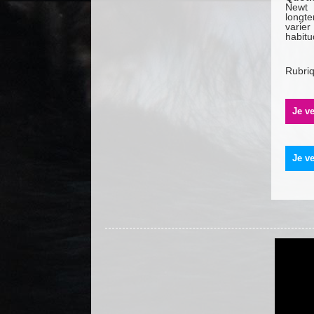
Newt 
longte
varier
habitu
Rubri
Je ve
Je ve