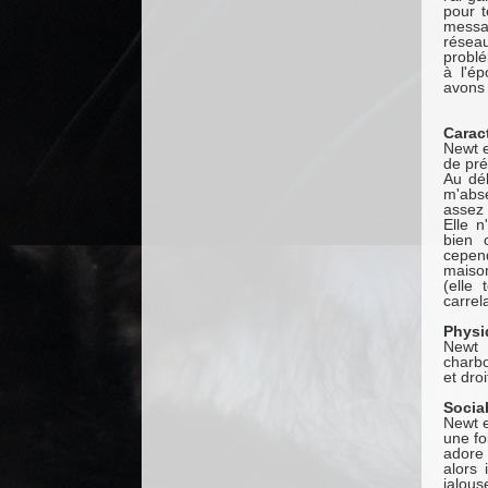
pour t
messag
résea
problé
à l'é
avons 
Carac
Newt e
de pré
Au déb
m'abs
assez 
Elle 
bien 
cepend
maison
(elle
carrel
Physi
Newt 
charb
et dro
Sociab
Newt e
une fo
adore 
alors 
jalou