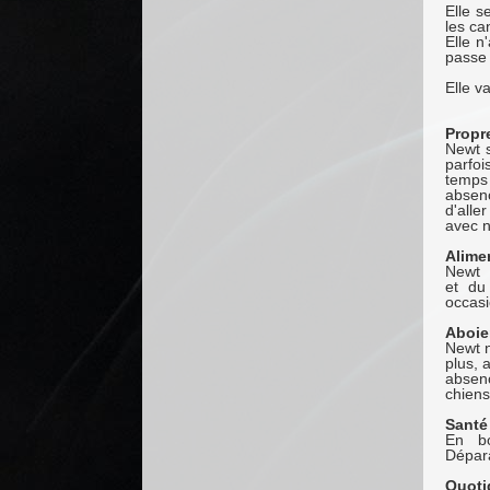
Elle s
les ca
Elle n
passe 
Elle v
Propr
Newt s
parfo
temps
absenc
d'alle
avec n
Alime
Newt m
et du
occasi
Aboie
Newt n
plus, 
absenc
chiens
Santé
En bo
Dépara
Quoti