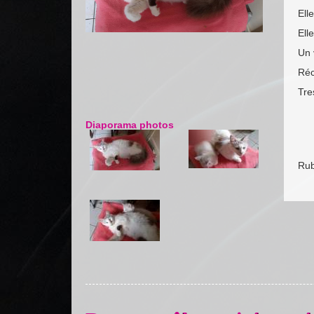
Ell
Ell
Un 
Réc
Tre
Diaporama photos
Rub