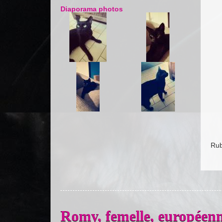
Diaporama photos
Rub
Romy, femelle, europée