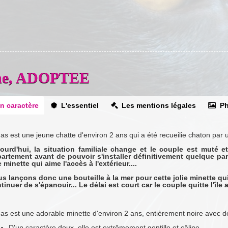
enne, ADOPTEE
n caractère
L'essentiel
Les mentions légales
Ph
as est une jeune chatte d'environ 2 ans qui a été recueilie chaton par
ourd'hui, la situation familiale change et le couple est muté
artement avant de pouvoir s'installer définitivement quelque par
 minette qui aime l'accès à l'extérieur....
s lançons donc une bouteille à la mer pour cette jolie minette qu
tinuer de s'épanouir... Le délai est court car le couple quitte l'île 
as est une adorable minette d'environ 2 ans, entièrement noire avec d
D'un caractère doux, elle est extrêmement gentille et câline.