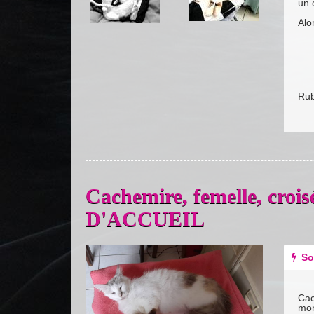
un 
Alo
Rub
Cachemire, femelle, cr
D'ACCUEIL
Previous
Next
So
Cac
mom