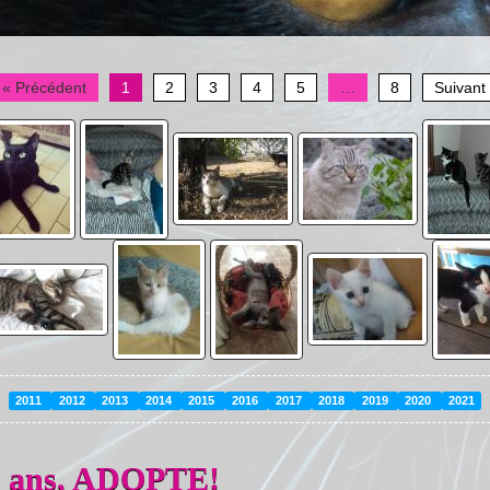
« Précédent
1
2
3
4
5
…
8
Suivant
2011
2012
2013
2014
2015
2016
2017
2018
2019
2020
2021
 6 ans, ADOPTE!