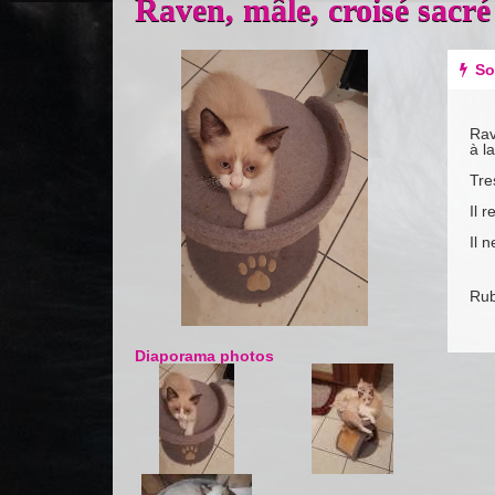
Raven, mâle, croisé sacr
Previous
Next
So
Rav
à l
Tre
Il 
Il 
Rub
Diaporama photos