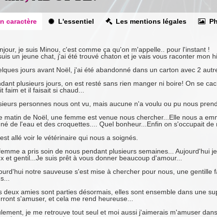
n caractère
L'essentiel
Les mentions légales
Ph
njour, je suis Minou, c'est comme ça qu'on m'appelle.. pour l'instant !
suis un jeune chat, j'ai été trouvé chaton et je vais vous raconter mon hi
lques jours avant Noël, j'ai été abandonné dans un carton avec 2 autres
dant plusieurs jours, on est resté sans rien manger ni boire! On se c
t faim et il faisait si chaud...
sieurs personnes nous ont vu, mais aucune n'a voulu ou pu nous prendr
le matin de Noël, une femme est venue nous chercher...Elle nous a emm
né de l'eau et des croquettes.... Quel bonheur...Enfin on s'occupait de
est allé voir le vétérinaire qui nous a soignés.
femme a pris soin de nous pendant plusieurs semaines... Aujourd'hui je su
x et gentil...Je suis prêt à vous donner beaucoup d'amour...
ourd'hui notre sauveuse s'est mise à chercher pour nous, une gentille 
s...
 deux amies sont parties désormais, elles sont ensemble dans une supe
rront s'amuser, et cela me rend heureuse...
lement, je me retrouve tout seul et moi aussi j'aimerais m'amuser dan