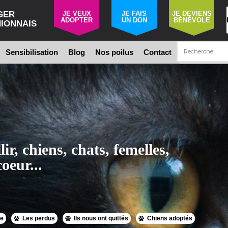
GER
JE VEUX
JE FAIS
JE DEVIENS
ADOPTER
UN DON
BÉNÉVOLE
IONNAIS
Sensibilisation
Blog
Nos poilus
Contact
lir, chiens, chats, femelles,
oeur...
ue
Les perdus
Ils nous ont quittés
Chiens adoptés