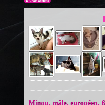
Chats adoptés
Minou, mâle, européen,