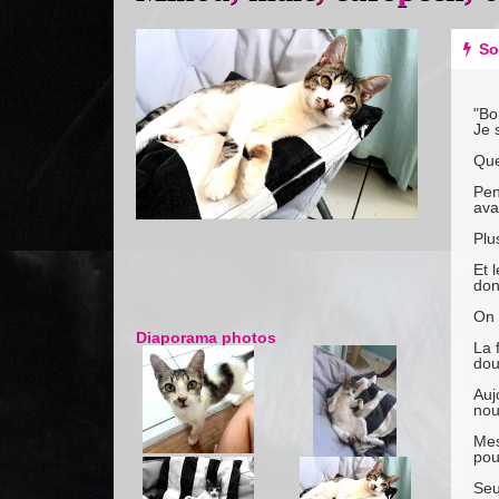
Previous
Next
So
"Bo
Je 
Que
Pen
avai
Plu
Et 
don
On 
Diaporama photos
La 
dou
Auj
nou
Mes
pou
Seu