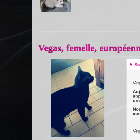
Vegas, femelle, europé
Previous
Next
So
Veg
Auj
app
une
Nou
con
Veg