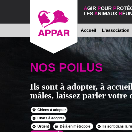
A
GIR
P
OUR
P
ROTÉ
LES
A
NIMAUX
R
ÉUN
Accueil
L'association
NOS POILUS
Ils sont à adopter, à accueil
mâles, laissez parler votre c
Chiens à adopter
Chats à adopter
Urgent
Déjà en métropole!
Ils sont dans la r