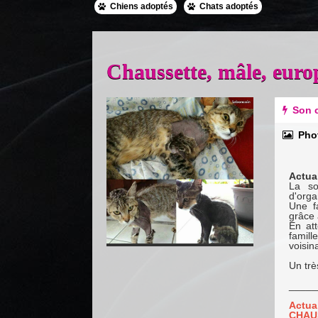
Chiens adoptés
Chats adoptés
Chaussette, mâle, eur
Previous
Next
Son c
Pho
Actua
La so
d'orga
Une fa
grâce 
En at
famill
voisin
Un trè
_____
Actu
CHAU