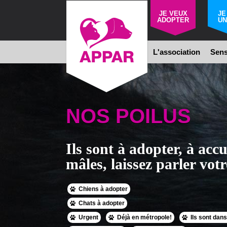
JE VEUX
JE
ADOPTER
UN
L'association
Sens
NOS POILUS
Ils sont à adopter, à accue
mâles, laissez parler votr
Chiens à adopter
Chats à adopter
Urgent
Déjà en métropole!
Ils sont dans