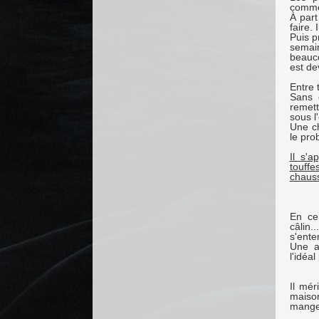
commen
À part
faire. 
Puis p
semai
beauco
est de
Entre t
Sans 
remett
sous l
Une ch
le pro
Il s'a
touffe
chauss
En ce
câlin.
s'ente
Une a
l'idéa
Il mér
maiso
manger