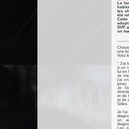
La fa
habit
les ch
été re
Cette
adopt
SVP, a
un ma
_____
Chauss
une bo
Voici 
" J'ai 
à un r
lui en 
Je me 
j'ai c
peau..
Je l'
direct
et de 
et de 
Gilles.
Je l'a
diagno
un au
diagno
Les p