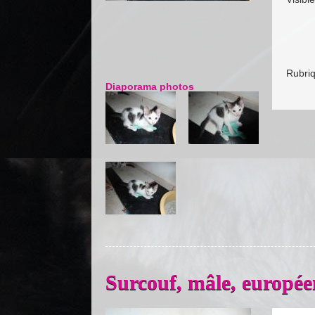
Rubri
Diaporama photos
Surcouf, mâle, europé
Previous
Next