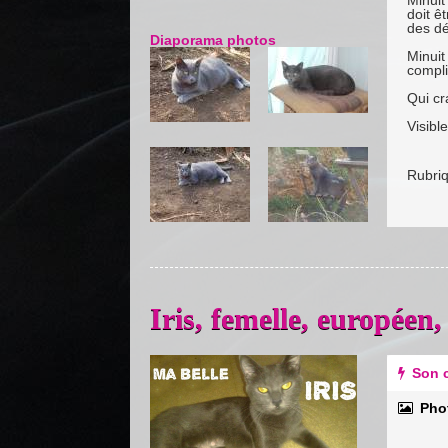
doit ê
des dé
Diaporama photos
Minuit
compli
Qui cr
Visibl
Rubri
Iris, femelle, europée
Previous
Next
Son c
Pho