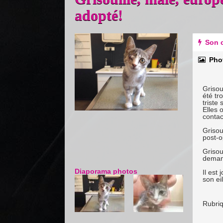
adopté!
Previous
Next
Son c
Pho
Grisou
été tr
triste 
Elles 
contac
Grisou
post-o
Grisou
demand
Diaporama photos
Il est
son ei
Rubri