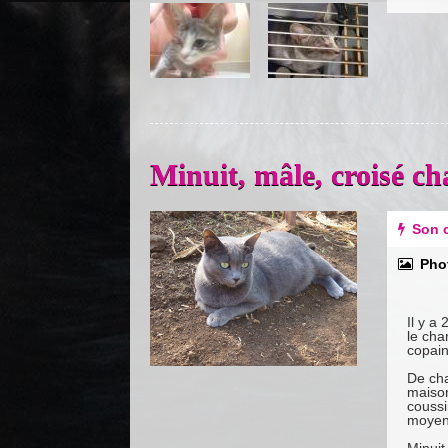
Minuit, mâle, croisé c
Previous
Next
Son c
Pho
Il y a
le cha
copain!
De cha
maison
coussi
moyen,
Minuit