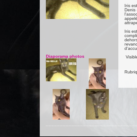
Iris e
Denis 
l'assoc
appelé
attrape
Iris e
compli
dehors
revanc
d'accu
Diaporama photos
Visibl
Rubri