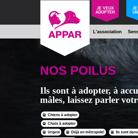
JE VEUX
JE
ADOPTER
UN
L'association
Sens
NOS POILUS
Ils sont à adopter, à accue
mâles, laissez parler votr
Chiens à adopter
Chats à adopter
Urgent
Déjà en métropole!
Ils sont dans