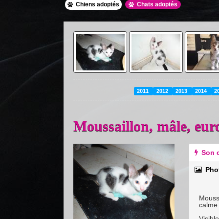
Chiens adoptés
Chats adoptés
2011
2012
2013
2014
2
Moussaillon, mâle, eu
Previous
Next
Son c
Pho
Moussa
calme 
Visibl