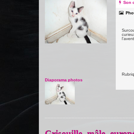
Son c
Pho
Surcou
curieu
l'aven
Rubri
Diaporama photos
Grisouille, mâle, europ