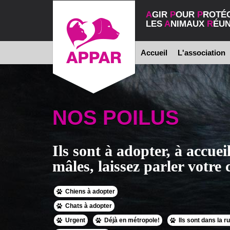
A
GIR
P
OUR
P
ROTÉ
LES
A
NIMAUX
R
ÉUN
Accueil
L'association
NOS POILUS
Ils sont à adopter, à accueil
mâles, laissez parler votre c
Chiens à adopter
Chats à adopter
Urgent
Déjà en métropole!
Ils sont dans la r