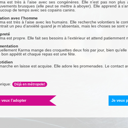
ma est très à l’aise avec ses congénères. Elle n’est pas non plus a
vements brusques (elle peut se mettre à aboyer). Elle apprend à s’a
ucoup de temps avec ses copains canins.
ation avec l’homme
ma est très à l’aise avec les humains. Elle recherche volontiers le cont
trait un peu d’anxiété quand je m’absentais, mais les choses se sont v
preté
ma est propre. Elle fait ses besoins à l’extérieur et attend patiemment
mentation
uellement Karma mange des croquettes deux fois par jour, bien qu’elle 
s bon appétit et chaque repas est une fête.
tidien
marche en laisse est acquise. Elle adore les promenades. Le contact av
rique:
Déjà en métropole!
 veux l'adopter
Je veux p