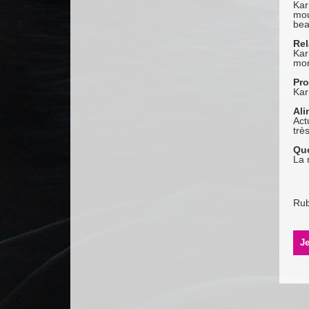
Kar
mou
bea
Rel
Kar
mon
Pro
Kar
Ali
Act
trè
Quo
La 
Rub
Je