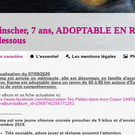
ée pinscher, 7 ans, ADOPTABLE 
essous
n caractère
L'essentiel
Les mentions légales
Ph
ualisation du 07/08/2020
ma est arrivée en métropole, elle est désormais en famille d'ac
ur. Karma est adoptable dans un rayon de 60 à 80 km autour d'
ci de votre compréhension.
 album et sa fiche actualisée ici:
ps://www.facebook.com/Association-Tes-Pattes-dans-mon-Coeur-1440
=album&album_id=2368740256771251
__________
ma est une jeune chienne croisée pinscher de 5 kilos et d’enviro
vembre 2019.
Très sociable, adore jouer et réclame souvent l’attention