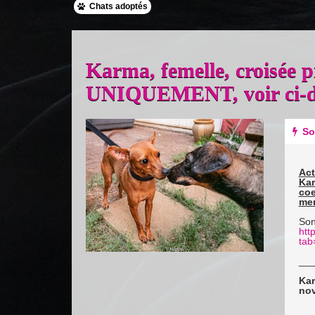
Chats adoptés
Karma, femelle, crois
UNIQUEMENT, voir ci-d
Previous
Next
So
Act
Kar
coe
mer
Son
htt
tab
__
Kar
no