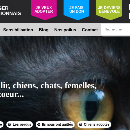
GER
JE VEUX
JE FAIS
JE DEVIENS
ADOPTER
UN DON
BÉNÉVOLE
IONNAIS
Sensibilisation
Blog
Nos poilus
Contact
lir, chiens, chats, femelles,
oeur...
ue
Les perdus
Ils nous ont quittés
Chiens adoptés