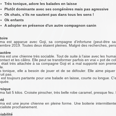
Très tonique, adore les balades en laisse
Plutôt dominante avec ses congénères mais pas agressive
Ok chats, s’ils ne sautent pas dans tous les sens !
Ok enfants
A adopter en présence d'un autre compagnon canin
toire
ma est apparue avec Goji, sa compagne d’infortune (peut-être sa 
embre 2019. Toutes deux étaient pleines. Malgré des recherches, per
actère
ma est une chienne très sociable. Tout de suite à l’aise avec les humai
contact et les câlins. Elle peut se transformer parfois en vrai « pot de co
e était très attachée à sa compagne Goji et a mal supporté son premier
le.
s tonique, elle a besoin de jouer et de se défouler. Elle aime piqu
ruit pas.
e est toujours partante pour une balade en laisse, courte ou longue. C
quée.
ysique
ma fait 5 kilos. Croisée pinscher, très belle robe caramel, presque feu.
té
ma est une jeune chienne en pleine forme. Une boiterie intermittente
cialiste prochainement.
iabilité