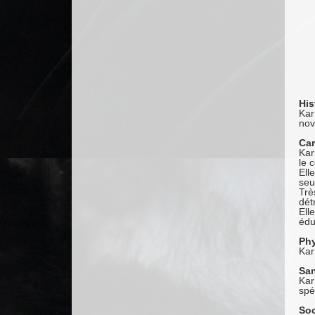
His
Kar
nov
Car
Kar
le 
Ell
seu
Trè
dét
Ell
édu
Ph
Kar
San
Kar
spé
Soc