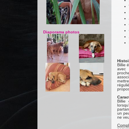
Diaporama photos
Histoi
Billie
avec 
proch
associ
mettre
réguli
propos
Carac
Billie
lorsq
partan
un peu
ne veu
Compl