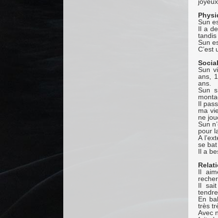
joyeux
Physi
Sun es
Il a d
tandis
Sun es
C’est 
Sociab
Sun v
ans, 
ans.
Sun s
montag
Il pas
ma vie
ne jou
Sun n’
pour l
A l’ex
se bat
Il a be
Relat
Il ai
recherc
Il sa
tendre
En bal
très t
Avec n