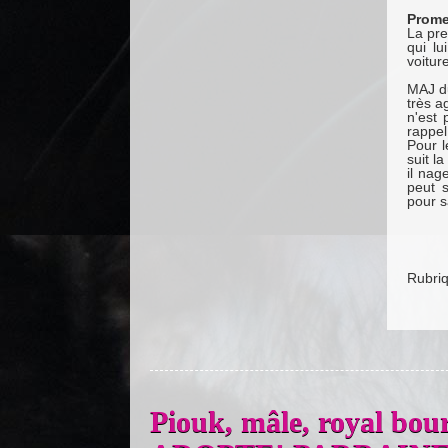
Prom
La pre
qui lu
voitur
MAJ du
très a
n'est 
rappel
Pour l
suit l
il nag
peut s
pour 
Rubri
Piouk, mâle, royal bou