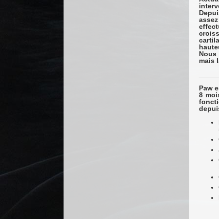
interv
Depui
assez
effec
crois
carti
haute
Nous 
mais 
_____
Paw e
8 moi
fonct
depuis