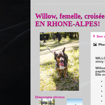
Willow, femelle, crois
EN RHONE-ALPES!
Previous
Next
Son c
Pho
WILLO
story 
Will
papill
Elle e
Diaporama photos