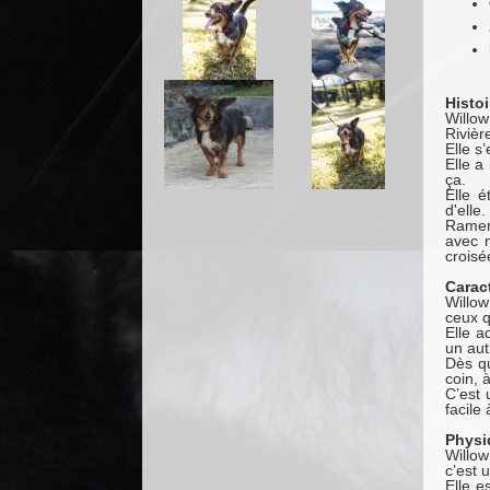
Histoi
Willow
Rivièr
Elle s’
Elle a
ça.
Elle é
d'elle.
Ramené
avec n
croisé
Carac
Willow
ceux q
Elle a
un aut
Dès qu
coin, 
C’est 
facile 
Physi
Willow
c’est u
Elle e