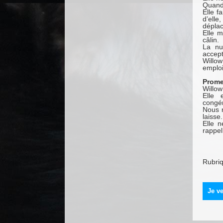
Quand 
Elle f
d’ell
dépla
Elle 
câlin.
La nu
accept
Willow
emplo
Prom
Willow
Elle 
congén
Nous n
laisse.
Elle 
rappel
Rubri
Je ve