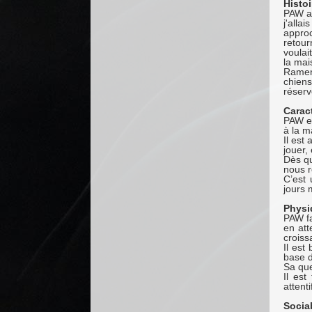
Histoi
PAW a 
j'alla
appro
retour
voulai
la mai
Ramené
chiens
réserv
Carac
PAW es
à la m
Il est 
jouer, 
Dès qu
nous r
C’est 
jours 
Physi
PAW fa
en att
croiss
Il est
base d
Sa que
Il est
attenti
Sociab