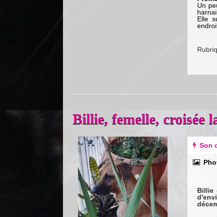
Un peu
harnai
Elle 
endroit
Rubri
Billie, femelle, croisé
Previous
Next
Son c
Pho
Billi
d'env
décem