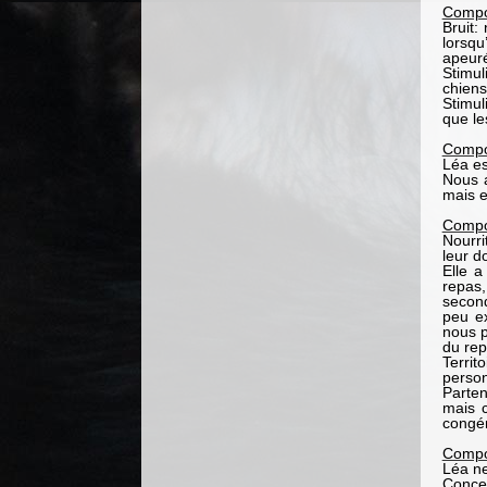
Compo
Bruit:
lorsqu
apeur
Stimul
chiens
Stimul
que le
Compo
Léa es
Nous a
mais e
Compo
Nourr
leur d
Elle a
repas
second
peu ex
nous p
du repa
Territ
person
Parten
mais 
congén
Compo
Léa n
Conce