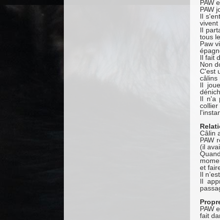
PAW es
PAW jo
Il s'e
vivent 
Il par
tous l
Paw vi
épagne
Il fai
Non d
C'est 
câlins
Il jo
dénich
Il n'a
collie
l'insta
Relat
Câlin 
PAW re
(il ava
Quand
momen
et fair
Il n’e
Il ap
passag
Propr
PAW es
fait da