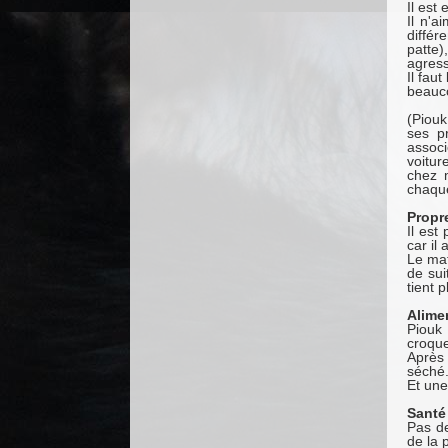
Il est
Il n'a
différ
patte)
agress
Il faut
beauco
(Piouk
ses p
assoc
voitur
chez m
chaque
Propr
Il est
car il
Le mat
de sui
tient p
Alime
Piouk
croque
Après
séché.
Et une
Santé
Pas de
de la 