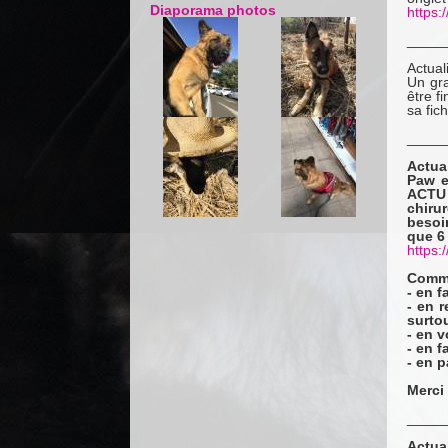
Diaporama photos
https:
_____
Actual
Un gra
être f
sa fic
_____
Actua
Paw e
ACTU 
chiru
besoi
que 6 
https:
Comme
- en f
- en r
surtou
- en 
- en f
- en p
Merci 
_____
Actua