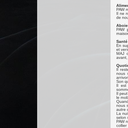
Alime
PAW ma
Il ne 
de nou
Aboie
PAW p
maiso
Santé
En sup
et vers
MAJ d
avant,
Quoti
Il res
nous 
arrivon
Son qu
Il es
sommes 
Il peu
le mob
Quand
nous s
autre 
La nui
selon 
PAW ne
collier