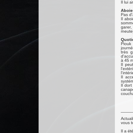
Il lui 
Aboie
Pas d'
Il abo
somme
garer,
meute)
Quoti
Piouk
journé
très 
d'accu
à 45 m
Il peu
l'exté
l'inté
Il acc
systém
Il dor
canapé
couch
_____
Actua
vous t
Il a é