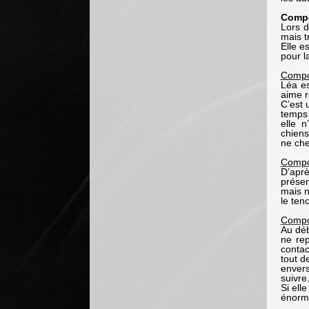
Comp
Lors d
mais t
Elle e
pour l
Compor
Léa es
aime r
C’est 
temps
elle 
chiens
ne che
Compor
D’aprè
présen
mais n
le ten
Compo
Au déb
ne re
contac
tout d
envers
suivre
Si ell
énormé