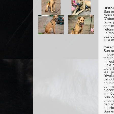
Histoi
Sun er
Nous l
D’abor
table 
senti
l’éton
Le mom
pas eu
lui a 
Carac
Sun ad
Il jo
taquin
Il n’es
Il n’a
alors 
les p
l'évol
périod
nous s
qui n
n’acc
immédi
Sun c
encor
rien n
bourbo
Sun es