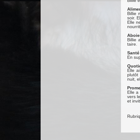
Billie 
Alime
Billie
soir. 
Elle n
nourri
Aboie
Billie
taire.
Santé
En sup
Quoti
Elle a
plutôt
nuit, 
Prom
Elle a
vers l
et invi
Rubri