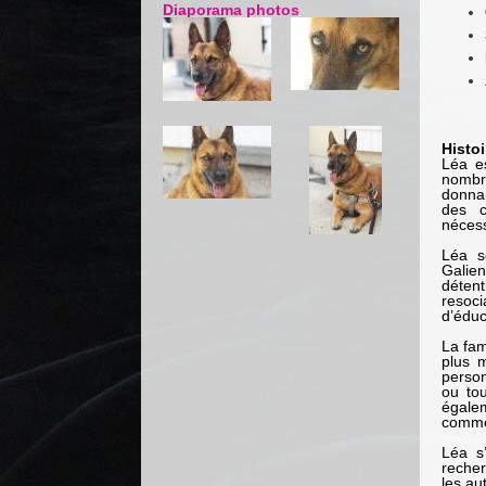
Diaporama photos
Histoi
Léa e
nombre
donnai
des c
nécess
Léa s
Galien
déten
resoc
d’éduc
La fam
plus 
perso
ou tou
égale
comme 
Léa s
recher
les au