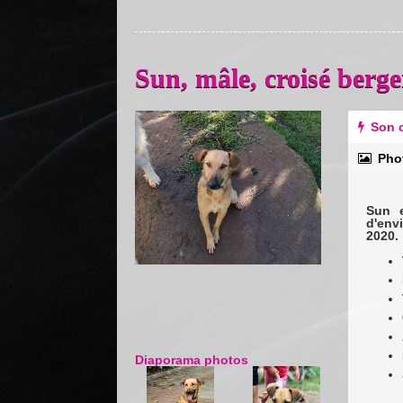
Sun, mâle, croisé ber
Previous
Next
Son c
Pho
Sun e
d'env
2020.
Diaporama photos