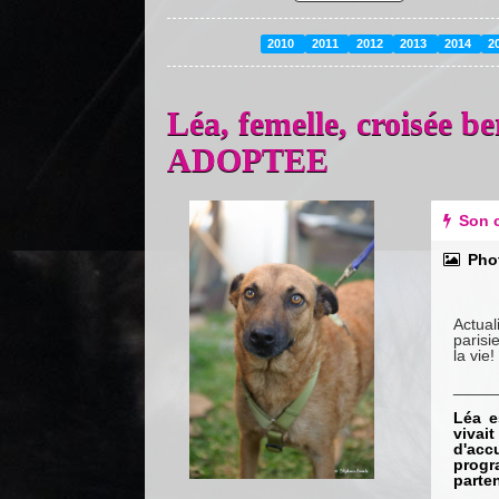
2010
2011
2012
2013
2014
2
Léa, femelle, croisée b
ADOPTEE
Previous
Next
Son c
Pho
Actua
parisi
la vie!
_____
Léa e
vivai
d'acc
progr
parten