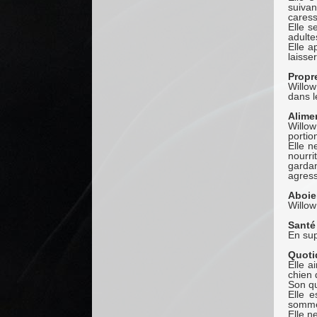
suiva
caress
Elle s
adulte
Elle a
laisse
Propr
Willow
dans l
Alime
Willo
portio
Elle n
nourr
gardan
agress
Aboie
Willow
Santé
En sup
Quoti
Elle a
chien 
Son qu
Elle e
sommes 
Elle n