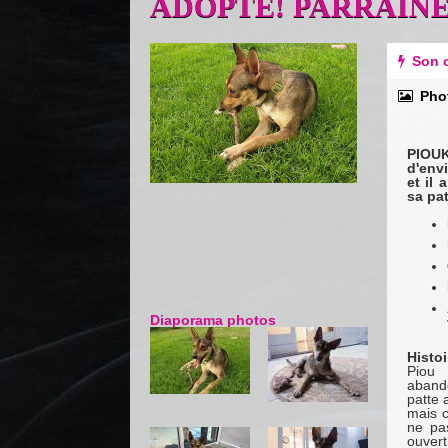
ADOPTE! PARRAINE
Previous
Next
Son c
Pho
PIOUK,
d'envi
et il
sa pat
Diaporama photos
Histoi
Piou 
abando
patte 
mais c
ne pa
ouvert