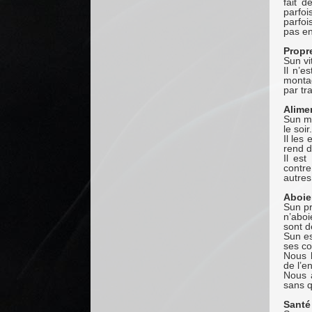
fait d
parfoi
parfoi
pas en
Propr
Sun vi
Il n’e
monta
par tr
Alime
Sun ma
le soir.
Il les
rend d
Il es
contre
autres
Aboie
Sun pr
n’aboi
sont d
Sun es
ses c
Nous 
de l’e
Nous 
sans q
Santé