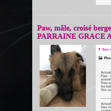
Paw, mâle, croisé berg
PARRAINE GRACE A
Previous
Next
Son c
Pho
Actual
Paw v
anesth
Paw es
les ba
Voir s
_____
Actual
Des no
onglet