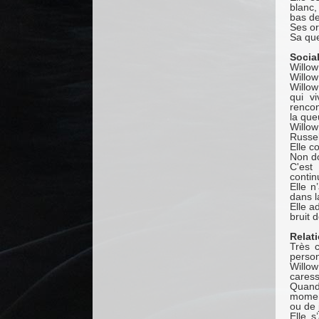
blanc,
bas de
Ses or
Sa que
Sociab
Willow
Willow
Willow
qui v
rencon
la que
Willo
Russel
Elle c
Non d
C'est
contin
Elle n
dans la
Elle a
bruit d
Relat
Très c
person
Willow
caress
Quand
momen
ou de 
Elle s