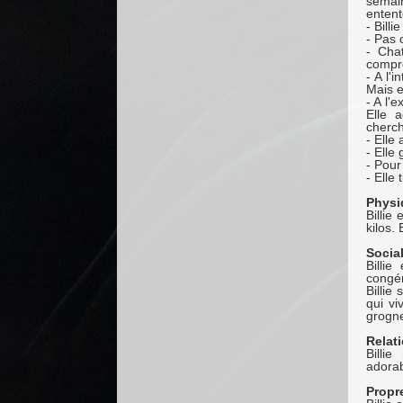
semai
entent
- Bill
- Pas 
- Chat
compre
- A l'
Mais e
- A l'
Elle 
cherch
- Elle
- Elle
- Pour 
- Elle 
Physi
Billie
kilos.
Sociab
Billie
congé
Billie
qui vi
grogn
Relat
Billi
adorab
Propr