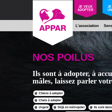
JE VEUX
JE
ADOPTER
UN
L'association
Sens
NOS POILUS
Ils sont à adopter, à accue
mâles, laissez parler votr
Chiens à adopter
Chats à adopter
Urgent
Déjà en métropole!
Ils sont dans