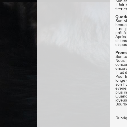
Sun es
Il fai
tirer 
Quoti
Sun vi
beauco
Il ne 
prêt à
Après
chiens
dispos
Prom
Sun a
Nous 
concen
encore
Il fait
Pour l
longe 
son hu
événem
plus i
Quan
joyeu
Bourbo
Rubri