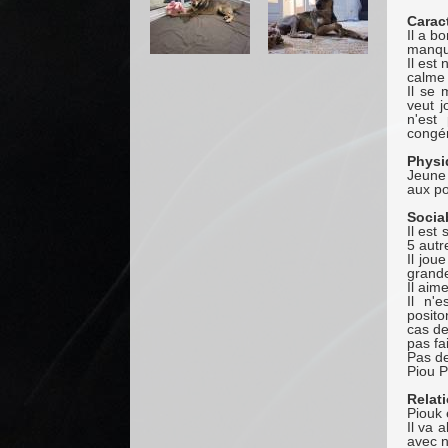
Carac
Il a b
manque
Il est
calme 
Il se 
veut j
n'est
congén
Physi
Jeune 
aux po
Sociab
Il est
5 autr
Il jou
grande
Il aim
Il n'
posito
cas de
pas fa
Pas de
Piou P
Relat
Piouk 
Il va 
avec n