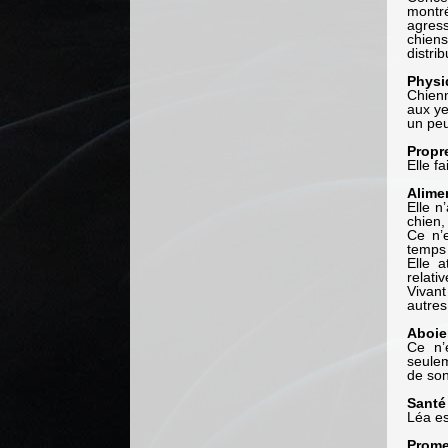
montré
agress
chiens
distri
Physi
Chien
aux ye
un peu
Propr
Elle fa
Alime
Elle n
chien,
Ce n’
temps
Elle a
relati
Vivan
autres 
Aboie
Ce n’
seule
de son
Santé
Léa es
Prom