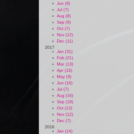
Jun (8)
Jul (7)
Aug (8)
Sep (9)
Oct (7)
Nov (12)
Dec (11)
2017
Jan (31)
Feb (21)
Mar (13)
Apr (15)
May (9)
Jun (16)
Jul (7)
Aug (16)
Sep (18)
Oct (13)
Nov (12)
Dec (7)
2016
Jan (14)