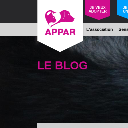
JE VEUX
JE
ADOPTER
UN
L'association
Sens
LE BLOG