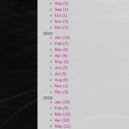
Aug (1)
Sep (1)
Oct (1)
Nov (3)
Dec (1)
2019
Jan (14)
Feb (7)
Mar (6)
Apr (9)
May (5)
Jun (3)
Jul (3)
Aug (8)
Nov (1)
Dec (3)
2018
Jan (18)
Feb (9)
Mar (12)
Apr (10)
May (11)