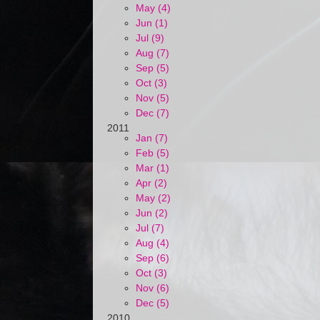
May (4)
Jun (1)
Jul (9)
Aug (7)
Sep (5)
Oct (3)
Nov (5)
Dec (7)
2011
Jan (7)
Feb (5)
Mar (1)
Apr (2)
May (2)
Jun (2)
Jul (7)
Aug (4)
Sep (6)
Oct (3)
Nov (6)
Dec (5)
2010