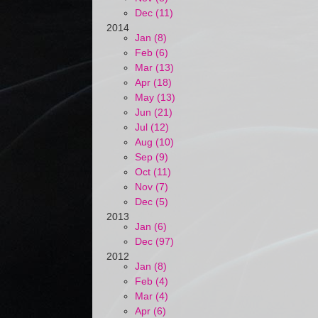
Dec (11)
2014
Jan (8)
Feb (6)
Mar (13)
Apr (18)
May (13)
Jun (21)
Jul (12)
Aug (10)
Sep (9)
Oct (11)
Nov (7)
Dec (5)
2013
Jan (6)
Dec (97)
2012
Jan (8)
Feb (4)
Mar (4)
Apr (6)