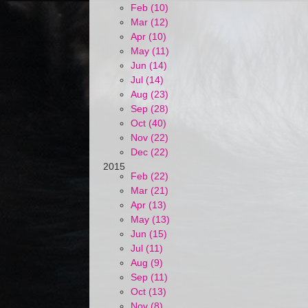
Feb (10)
Mar (12)
Apr (10)
May (11)
Jun (14)
Jul (14)
Aug (23)
Sep (28)
Oct (40)
Nov (22)
Dec (22)
2015
Feb (22)
Mar (21)
Apr (13)
May (13)
Jun (15)
Jul (11)
Aug (9)
Sep (11)
Oct (13)
Nov (8)