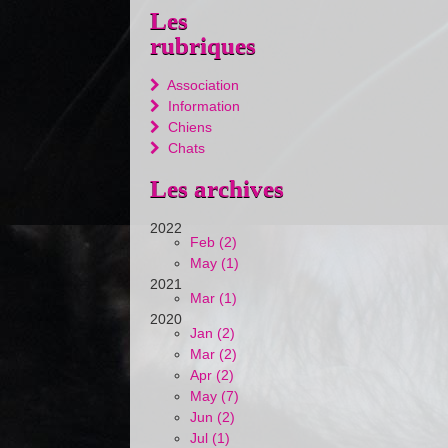
Les
rubriques
Association
Information
Chiens
Chats
Les archives
2022
Feb (2)
May (1)
2021
Mar (1)
2020
Jan (2)
Mar (2)
Apr (2)
May (7)
Jun (2)
Jul (1)