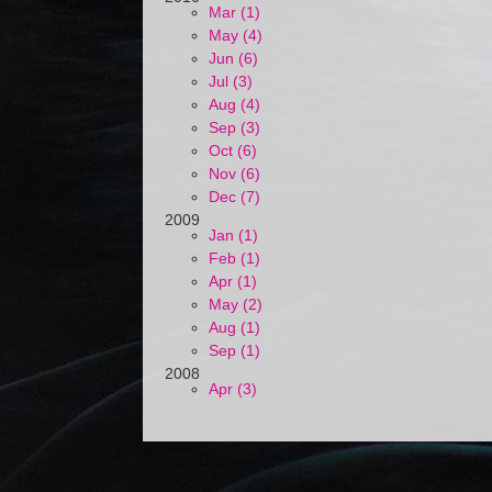
Mar (1)
May (4)
Jun (6)
Jul (3)
Aug (4)
Sep (3)
Oct (6)
Nov (6)
Dec (7)
2009
Jan (1)
Feb (1)
Apr (1)
May (2)
Aug (1)
Sep (1)
2008
Apr (3)