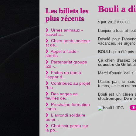
Bouli a di
Les billets les
plus récents
5 juil. 2012 à 00:00
Urnes animaux -
Bonjour à tous et tou
travail a...
Désolé pour l'absen
Chien perdu secteur
vacances, les urgence
st de...
Appel à l'aide -
BOULI
qui a été pris 
stérilis...
Ce chien d'assez pet
Partenariat groupe
équestre de Gillot
et
l2d -...
Faites un don à
Merci d'ouvrir l'oeil si
l'appar d...
D'autre part, si nous
Contribuez au projet
temps, celle-ci est re
"bie...
Des anges en
Bouli est un
chien d
feuilles de...
électronique. De mémo
Prochaine formation
canin...
L'arrondi solidaire
au pr...
Chat noir perdu sur
la po...