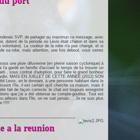
 du port
emanderais SVP, de partager au maximun ce message, avec
r, datent de la periode où Levis était chaton et dans sa
n volontaire). La couleur de la robe n'a pas changé, et si
de sa robe, mais attention, une fois debout, vous verrez
 sous une pluie diluvienne (en pleine saison cyclonique) à
 l'a gardé en famille d'accueil le temps de lui trouver un
arti , sous contrat d'adoption, pour faire le grand bonheur
and jardin. MAIS EN JUILLET DE CETTE ANNEE (2012) SON
té Levis, en le donnant, à une personne habitant dans le
ent l'île, il est certain qu'il cherche sa maison, mais il
 été fait de façon correcte: le chat est toujours enregistré
tions que j'ai a été obtenue au compte-gouttes. Tout est
 ailleurs dans l'île, on ne sait jamais.... Je ne suis plus
!!!!! '
e a la reunion