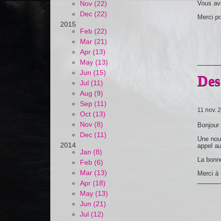
Vous av
Nov (22)
Dec (22)
Merci pou
2015
Feb (22)
Mar (21)
Apr (13)
May (13)
Jun (15)
Des
Jul (11)
Aug (9)
Sep (11)
11 nov. 
Oct (13)
Nov (8)
Bonjour 
Dec (11)
Une nouv
2014
appel au
Jan (8)
La bonne
Feb (6)
Mar (13)
Merci à 
Apr (18)
May (13)
Jun (21)
Jul (12)