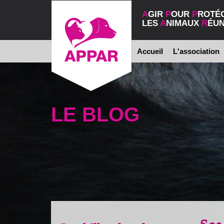
A
GIR
P
OUR
P
ROTÉ
LES
A
NIMAUX
R
ÉUN
Accueil
L'association
LE BLOG