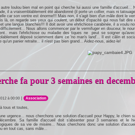
 autre loulou bien mal en point qui cherche lui aussi une famille d'accueil..
e, il a vraisemblablement été abandonné (il porte un collier, mais ni tatouage
lle car son ventre est énorme!!! Mais non, il s'agit bien d'un mâle dont le ven
uis là, on regarde ses yeux qui coulent, un début d'opacité qui nous fait dire 
et une langue blanches!!! Il doit avoir une ehrlichiose carabinée, il a voulu n
difficilement... Nous allons commencer par le vermifuger en douceur, le nourr
nt.. mais l'ehrlichiose ou maladie des tiques ne peut se soigner qu'avec u
lablement déposé sciemment dans ce 'no man's land'... Il est câlin et soci
qu'un panier retraite... il n'est pas bien grand... Aidez-nous, aidez-le!
rche fa pour 3 semaines en decemb
|
2012 à 00:00
Association
à tous et toutes,
ne urgence... nous cherchons une solution d'accueil pour Happy, le chien sa
écembre. Sa famille d'accueil doit s'absenter pour 3 semaines et le hi
ogiques de sa vie de misère... Nous cherchons donc une solution d'accuei
u en tout cas, sans mâle...