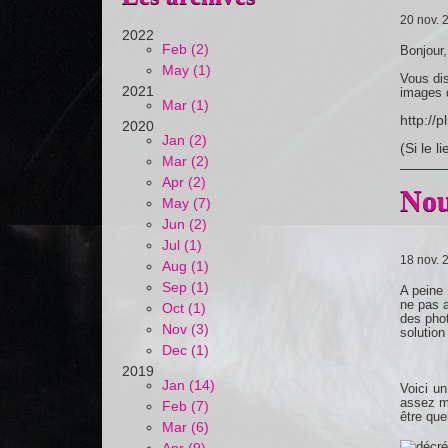
20 nov. 
2022
Feb (2)
Bonjour,
May (1)
Vous dis
2021
images d
Mar (1)
http://
2020
Jan (2)
(Si le 
Mar (2)
Apr (2)
Nou
May (7)
Jun (2)
Jul (1)
18 nov. 
Aug (1)
Sep (1)
A peine 
ne pas a
Oct (1)
des phot
Nov (3)
solution
Dec (1)
2019
Jan (14)
Voici un
assez ma
Feb (7)
être que
Mar (6)