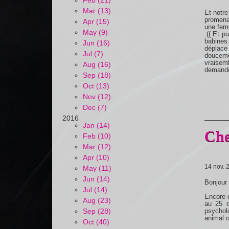
Feb (21)
Mar (13)
Et notre
promenad
Apr (15)
une feme
May (9)
:(( Et p
babines 
Jun (16)
déplace 
Jul (7)
douceme
vraisemb
Aug (16)
demande 
Sep (18)
Oct (13)
Nov (12)
Dec (7)
2016
Jan (14)
Che
Feb (10)
Mar (12)
Apr (10)
14 nov. 
May (11)
Jun (14)
Bonjour 
Jul (14)
Encore u
Aug (23)
au 25 d
psychol
Sep (28)
animal o
Oct (40)