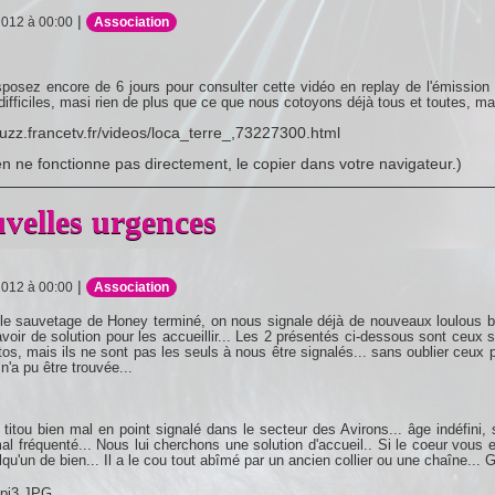
|
2012 à 00:00
Association
posez encore de 6 jours pour consulter cette vidéo en replay de l'émission
ifficiles, masi rien de plus que ce que nous cotoyons déjà tous et toutes, m
pluzz.francetv.fr/videos/loca_terre_,73227300.html
lien ne fonctionne pas directement, le copier dans votre navigateur.)
velles urgences
|
2012 à 00:00
Association
le sauvetage de Honey terminé, on nous signale déjà de nouveaux loulous bi
voir de solution pour les accueillir... Les 2 présentés ci-dessous sont ceux
os, mais ils ne sont pas les seuls à nous être signalés... sans oublier ceux
 n'a pu être trouvée...
 titou bien mal en point signalé dans le secteur des Avirons... âge indéfini,
l fréquenté... Nous lui cherchons une solution d'accueil.. Si le coeur vous 
lqu'un de bien... Il a le cou tout abîmé par un ancien collier ou une chaîne... 