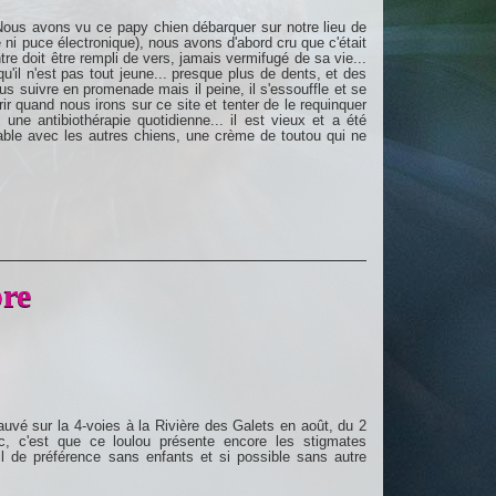
. Nous avons vu ce papy chien débarquer sur notre lieu de
 ni puce électronique), nous avons d'abord cru que c'était
tre doit être rempli de vers, jamais vermifugé de sa vie...
qu'il n'est pas tout jeune... presque plus de dents, et des
ous suivre en promenade mais il peine, il s'essouffle et se
ir quand nous irons sur ce site et tenter de le requinquer
ne antibiothérapie quotidienne... il est vieux et a été
able avec les autres chiens, une crème de toutou qui ne
re
uvé sur la 4-voies à la Rivière des Galets en août, du 2
c, c'est que ce loulou présente encore les stigmates
l de préférence sans enfants et si possible sans autre