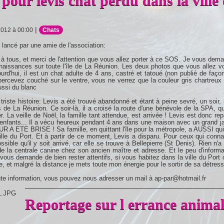
 pour levis chat perdu dans la ville
|
2012 à 00:00
Chats
ancé par une amie de l'association:
 à tous, et merci de l'attention que vous allez porter à ce SOS. Je vous d
aissances sur toute l'île de La Réunion. Les deux photos que vous allez voi
urd'hui, il est un chat adulte de 4 ans, castré et tatoué (non publié de faço
percevez couché sur le ventre, vous ne verrez que la couleur gris chartreux 
aussi du blanc
 triste histoire: Levis a été trouvé abandonné et étant à peine sevré, un soir,
 de La Réunion. Ce soir-là, il a croisé la route d'une bénévole de la SPA, qui
r. La veille de Noël, la famille tant attendue, est arrivée ! Levis est donc rep
s enfants... Il a vécu heureux pendant 4 ans dans une maison avec un gr
A ETE BRISE ! Sa famille, en quittant l'île pour la métropole, a AUSSI quit
ille du Port. Et à partir de ce moment, Levis a disparu. Pour ceux qui connaiss
ssible qu'il y soit arrivé, car elle se trouve à Bellepierre (St Denis). Rien n'a
e la centrale canine chez son ancien maître et adresse. Et le peu d'informa
 vous demande de bien rester attentifs, si vous habitez dans la ville du Port ou
e, et malgré la distance je mets toute mon énergie pour le sortir de sa détresse 
te information, vous pouvez nous adresser un mail à ap-par@hotmail.fr
Reportage sur l errance animal