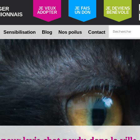
GER
JE VEUX
JE FAIS
JE DEVIENS
ADOPTER
UN DON
BÉNÉVOLE
IONNAIS
Sensibilisation
Blog
Nos poilus
Contact