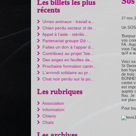
Sos
Les billets les plus
récents
27 nov. 
Urnes animaux - travail a...
Un SOS l
Chien perdu secteur st de...
Appel à l'aide - stérilis...
'Bonjour
vos conn
Partenariat groupe l2d -...
FA. Aujo
Faites un don à l'appar d...
vous l'a
qu'il a 
Contribuez au projet "bie...
Des anges en feuilles de...
Voici sa
St Denis
Prochaine formation canin...
bon foye
L'arrondi solidaire au pr...
de troi
BONHEUR 
Chat noir perdu sur la po...
centre v
est impo
Les rubriques
auprès d
flou. Je
sur plac
Association
Pour tou
Information
Chiens
Chats
Les archives