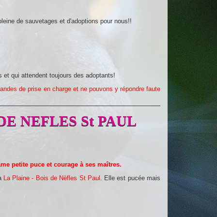
leine de sauvetages et d'adoptions pour nous!!
 et qui attendent toujours des adoptants!
andes de prise en charge et ne pouvons y répondre faute
 DE NEFLES St PAUL
âme petite puce et courage à ses maîtres.
à
La Plaine - Bois de Nèfles St Paul
. Elle est pucée mais