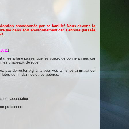
option abandonnée par sa famille! Nous devons la
heureuse dans son environnement car s'ennuie (laissée
!!
 2011
!
ortantes à faire passer que les voeux de bonne année, car
r les chapeaux de roue!!
liez pas de rester vigilants pour vos amis les animaux qui
 fêtes de fin d'année et les patérds.
s de l'association.
on parisienne.