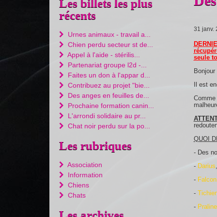
Des
Les billets les plus
récents
31 janv.
Urnes animaux - travail a...
DERNIE
Chien perdu secteur st de...
récupér
Appel à l'aide - stérilis...
seule t
Partenariat groupe l2d -...
Bonjour 
Faites un don à l'appar d...
Il est 
Contribuez au projet "bie...
Des anges en feuilles de...
Comme vo
malheur
Prochaine formation canin...
L'arrondi solidaire au pr...
ATTEN
redouten
Chat noir perdu sur la po...
QUOI D
Les rubriques
- Des n
Association
-
Darius
Information
-
Falcon
Chiens
-
Tichie
Chats
-
Praline
Les archives