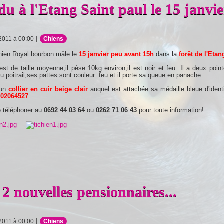
du à l'Etang Saint paul le 15 janvi
|
 2011 à 00:00
Chiens
hien Royal bourbon mâle le
15 janvier peu avant 15h
dans la
forêt de l'Eta
est de taille moyenne,il pèse 10kg environ,il est noir et feu. Il a deux p
u poitrail,ses pattes sont couleur feu et il porte sa queue en panache.
 un
collier en cuir beige clair
auquel est attachée sa médaille bleue d'ident
602064527
.
e téléphoner au
0692 44 03 64
ou
0262 71 06 43
pour toute information!
 2 nouvelles pensionnaires...
|
 2011 à 00:00
Chiens