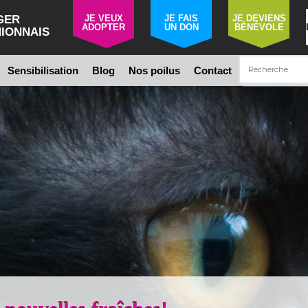
GER
JE VEUX
JE FAIS
JE DEVIENS
ADOPTER
UN DON
BÉNÉVOLE
IONNAIS
Sensibilisation
Blog
Nos poilus
Contact