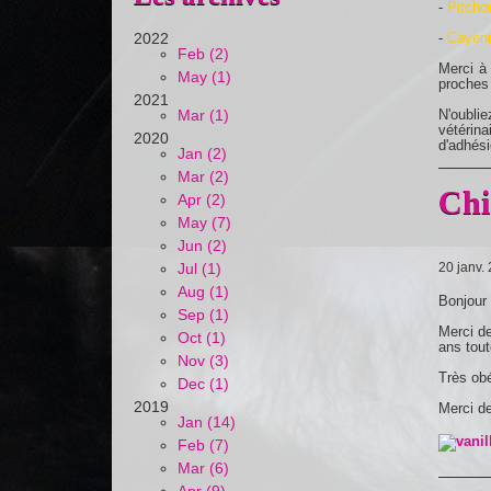
-
Pitcho
2022
-
Cayen
Feb (2)
Merci à
May (1)
proches
2021
Mar (1)
N'oublie
vétérina
2020
d'adhési
Jan (2)
Mar (2)
Chi
Apr (2)
May (7)
Jun (2)
Jul (1)
20 janv.
Aug (1)
Bonjour
Sep (1)
Merci de
Oct (1)
ans tout
Nov (3)
Très obé
Dec (1)
2019
Merci de
Jan (14)
Feb (7)
Mar (6)