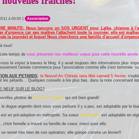
 nouvelles fraîches!
|
 2011 à 00:00
Association
RE MINUTE: Nous lancons un SOS URGENT pour Laïka, chienne à l'ad
er d'urgence car ses maîtres l'attachent toute la journée; elle est mal
oute la journée) et fugue! Nous cherchons une famille d'accueil d'urgence
à tous!
encore temps de
vous présenter nos meilleurs voeux pour cette nouvelle année
us le voyez à travers le blog, il y avait toujours des informations plus imp
eusement l'année commence pour l'association comme elle s'est terminée: su
TION AUX PETARDS
:
le Nouvel An Chinois sera fêté samedi 5 février
, n'oub
t les pétards... Quelques conseils à lire plus bas, dans la note concernant les
E NEUF SUR LE BLOG?
ouvelles photos de
Letchi et Longani
qui ont bien grandi!
, le dogue argentin dont nous vous parlions il y a peu, est adoptable par le biai
est en pré-adoption en métropole. Sa soeur
Fantomette
est adoptable en régi
n
, chiot femelle a trouvé sa famille de coeur, merci pour elle.
se remet très bien de son opération; elle galope comme un lévrier!!