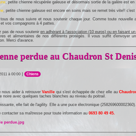
une
, petite chienne récupérée galeuse et désormais sortie de la galère est en 
ne
, petite chienne galeuse est encore en soins mais se remet très vite!! c'est
 tous de nous suivre et nous soutenir chaque jour. Comme toute nouvelle 
 et vos compagnons à 4 pattes.
z pas de nous soutenir
en adhérant à l'association (10 euros) ou en faisant u
ires et alimentaires de nos différents protégés. Il vous suffit d'envoyer u
on. Merci d'avance.
enne perdue au Chaudron St Denis 
|
 2011 à 00:00
Chiens
 nous aider à retrouver
Vanille
qui s'est échappée de chez elle au
Chaudron
e noire avec quelques taches blanches au niveau du poitrail.
issante, elle fait de l'agility. Elle a une puce électronique (258269600002360).
 contacter sa maîtresse pour toute information au
0693 80 49 45.