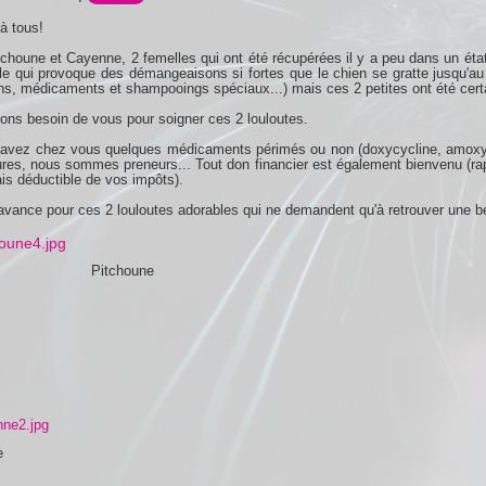
à tous!
tchoune et Cayenne, 2 femelles qui ont été récupérées il y a peu dans un état
le qui provoque des démangeaisons si fortes que le chien se gratte jusqu'au 
ons, médicaments et shampooings spéciaux...) mais ces 2 petites ont été cert
ns besoin de vous pour soigner ces 2 louloutes.
avez chez vous quelques médicaments périmés ou non (doxycycline, amoxycilli
res, nous sommes preneurs... Tout don financier est également bienvenu (rapp
s déductible de vos impôts).
avance pour ces 2 louloutes adorables qui ne demandent qu'à retrouver une bel
Pitchoune
e