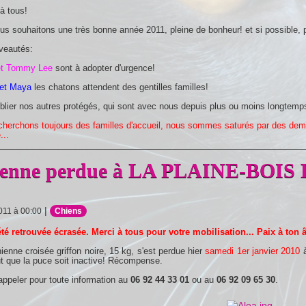
à tous!
s souhaitons une très bonne année 2011, pleine de bonheur! et si possible, p
veautés:
et Tommy Lee
sont à adopter d'urgence!
 et Maya
les chatons attendent des gentilles familles!
lier nos autres protégés, qui sont avec nous depuis plus ou moins longtemps
cherchons toujours des familles d'accueil, nous sommes saturés par des dem
...
enne perdue à LA PLAINE-BOIS
|
2011 à 00:00
Chiens
été retrouvée écrasée. Merci à tous pour votre mobilisation... Paix à ton 
hienne croisée griffon noire, 15 kg, s'est perdue hier
samedi 1er janvier 2010
ut que la puce soit inactive! Récompense.
appeler pour toute information au
06 92 44 33 01
ou au
06 92 09 65 30
.