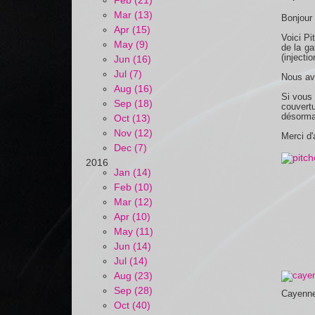
Feb (21)
Mar (13)
Bonjour 
Apr (15)
Voici Pi
May (9)
de la ga
(injecti
Jun (16)
Jul (7)
Nous avo
Aug (16)
Si vous 
Sep (18)
couvertu
désormai
Oct (13)
Nov (12)
Merci d'
Dec (7)
2016
Jan (14)
Feb (10)
Mar (12)
Apr (10)
May (11)
Jun (14)
Jul (14)
Aug (23)
Sep (28)
Cayenn
Oct (40)