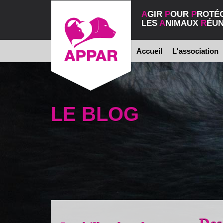
A
GIR
P
OUR
P
ROTÉ
LES
A
NIMAUX
R
ÉUN
Accueil
L'association
LE BLOG