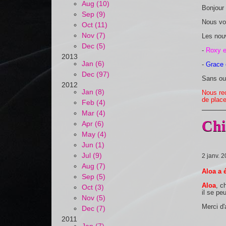
Aug (10)
Bonjour 
Sep (9)
Nous vou
Oct (11)
Nov (7)
Les nou
Dec (5)
-
Roxy 
2013
Jan (6)
-
Grace
Dec (97)
Sans oub
2012
Jan (8)
Nous re
de place
Feb (4)
Mar (4)
Chi
Apr (6)
May (4)
Jun (1)
Jul (9)
2 janv. 
Aug (7)
Aloa a 
Sep (5)
Aloa
, c
Oct (3)
il se pe
Nov (5)
Merci d'
Dec (7)
2011