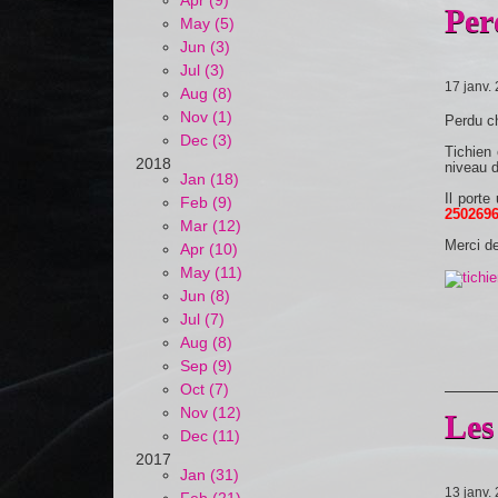
Apr (9)
Per
May (5)
Jun (3)
Jul (3)
17 janv.
Aug (8)
Nov (1)
Perdu c
Dec (3)
Tichien 
2018
niveau d
Jan (18)
Il porte
Feb (9)
250269
Mar (12)
Merci d
Apr (10)
May (11)
Jun (8)
Jul (7)
Aug (8)
Sep (9)
Oct (7)
Nov (12)
Les
Dec (11)
2017
Jan (31)
13 janv.