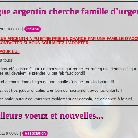
ue argentin cherche famille d'urge
|
 2011 à 00:00
Chiens
UE ARGENTIN A PU ETRE PRIS EN CHARGE PAR UNE FAMILLE D'ACCUE
ONTACTER SI VOUS SOUHAITEZ L'ADOPTER;
POUR LUI.
à tous!
ons été contacté par un monsieur qui rentre en métropole demain et qui n
s qui devaient le prendre lui ont fait faux bond!!
 cherchons donc d'urgence une famille d'accueil ou d'adoption!!!!
ns, est très joueur et calin, a un bon comportement avec les enfants!!
en parler autour de vous très rapidement car demain, ce chien est à la rue!
lleurs voeux et nouvelles...
|
2011 à 00:00
Association