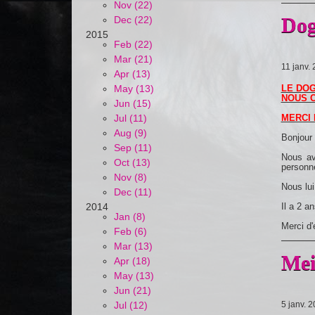
Nov (22)
Dog
Dec (22)
2015
Feb (22)
Mar (21)
11 janv.
Apr (13)
May (13)
LE DOG
NOUS C
Jun (15)
Jul (11)
MERCI 
Aug (9)
Bonjour 
Sep (11)
Nous av
Oct (13)
personne
Nov (8)
Nous lui
Dec (11)
2014
Il a 2 a
Jan (8)
Merci d'
Feb (6)
Mar (13)
Mei
Apr (18)
May (13)
Jun (21)
Jul (12)
5 janv. 