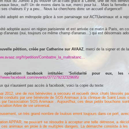
ien roux du Jumbo a pu trouver un accueil grâce à Céline, une de nos bén
eaux lieux, ouf!! Un de moins dans la rue, merci pour lui... Mais la femelle qu
u ses chaleurs il y a peu... Nous lui cherchons donc un accueil d'urgence!!
été adopté en métropole grâce à son parrainage sur ACTUanimaux et a rejo
été adoptée aussi en région parisienne et est arrivée ce matin à Paris, en 
 d'ananas (oui, toujours ce même champ d'ananas...) qui est désormais adop
uvelle pétition, créée par Catherine sur AVAAZ
, merci de la signer et de 
ww.avaaz.org/fr/petition/Combattre_la_maltraitanc...
 opération facebook intitulée: 'Solidarité pour eux, le
://www.facebook.com/events/377279232329695/
x qui n'auraient pas accès à facebook, voici la copie du texte:
ai 2012, une de nos bénévoles a secouru et recueilli deux chats blessés par
été conduits par une bénévole de SOS Animaux à la clinique de Saint Louis o
s par l'association SOS Animaux . Aujourd'hui, ces deux petits bouchons s
ociation Arbre de vie universal.
usement, un très grand nombre de loulous errent toujours dans ce port, avec 
ation APPAR, ne pouvant se résoudre à accepter une telle détresse, a décid
ir ces animaux en proie à de multiples dangers. La démarche consiste à les st