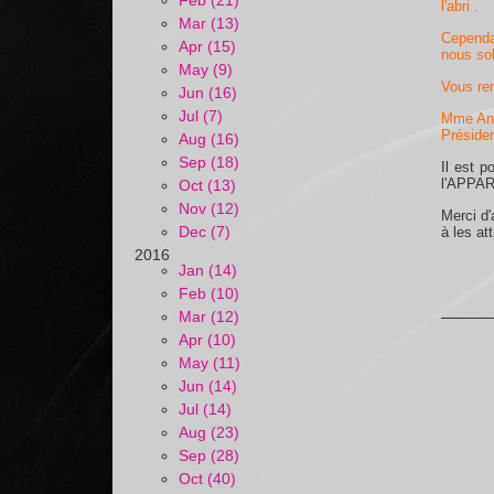
Feb (21)
l'abri .
Mar (13)
Cependan
Apr (15)
nous sol
May (9)
Vous rem
Jun (16)
Jul (7)
Mme An
Présiden
Aug (16)
Sep (18)
Il est p
l'APPAR
Oct (13)
Nov (12)
Merci d'
Dec (7)
à les att
2016
Jan (14)
Feb (10)
Mar (12)
Apr (10)
May (11)
Jun (14)
Jul (14)
Aug (23)
Sep (28)
Oct (40)