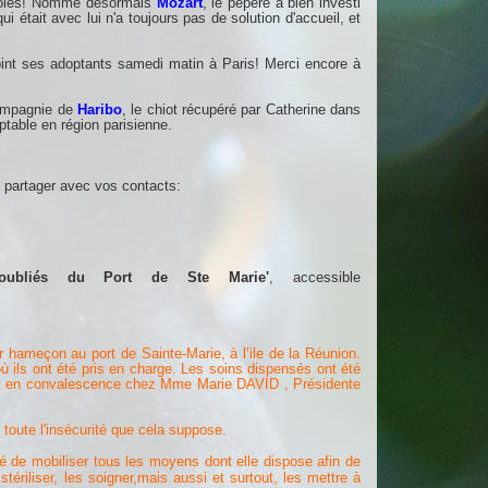
évoles! Nommé désormais
Mozart
, le pépère a bien investi
i était avec lui n'a toujours pas de solution d'accueil, et
int ses adoptants samedi matin à Paris! Merci encore à
compagnie de
Haribo
, le chiot récupéré par Catherine dans
table en région parisienne.
la partager avec vos contacts:
s oubliés du Port de Ste Marie'
, accessible
 hameçon au port de Sainte-Marie, à l’ile de la Réunion.
ù ils ont été pris en charge. Les soins dispensé
s ont été
ont en convalescence chez Mme Marie DAVID , Présidente
toute l'insécurité que cela suppose.
é de mobiliser tous les moyens dont elle dispose afin de
ériliser, les soigner,mais aussi et surtout, les mettre à