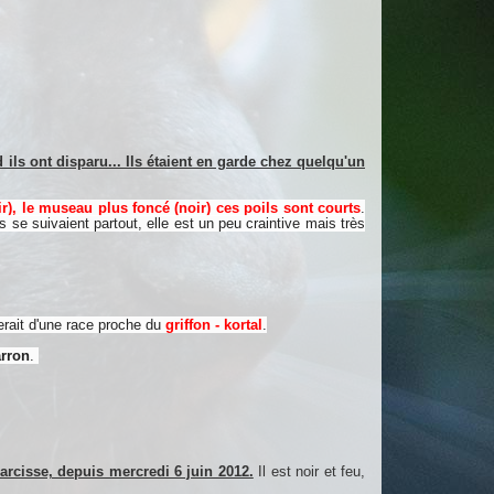
ls ont disparu... Ils étaient en garde chez quelqu'un
ir), le museau plus foncé (noir) ces poils sont courts
.
 se suivaient partout, elle est un peu craintive mais très
 serait d'une race proche du
griffon - kortal
.
arron
.
arcisse, depuis mercredi 6 juin 2012.
Il est noir et feu,