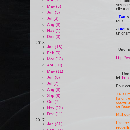
Apr (9)
- Le ch
ses nouv
May (5)
elle a e
Jun (3)
-
Fan
a 
Jul (3)
tous!
Aug (8)
-
Didi
a 
Nov (1)
un champ
Dec (3)
2018
Jan (18)
-
Une no
Feb (9)
http://w
Mar (12)
Apr (10)
May (11)
-
Une
Jun (8)
ici:
http
Jul (7)
Pour ceu
Aug (8)
'
Le 30 m
Sep (9)
Ils ont 
Oct (7)
couvert
de l’ass
Nov (12)
Dec (11)
Malheure
2017
L’associ
Jan (31)
recueill