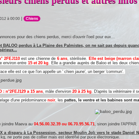
sieurs chiens perdus et autres infos
|
2012 à 00:00
Chiens
annonces pour des chiens perdus, merci d'ouvrir l'oeil pour eux...
et BALOO perdus à La Plaine des Palmistes, on ne sait pas depuis quand i
érieux...
n° 2FEJ110
est une chienne de
6 ans
, stérilisée.
Elle est beige (marron cla
e environ entre
15 et 20 kg
. Elle a grandie auprès de Baloo et les deux chiens
race elle est ce que l'on appelle un ' chien jaune', un berger 'commun'.
 : n°2FEJ129 a 15 ans
,
mâle d'environ
20 à 25 kg
. D'après la vétérinaire il
 pelage d'une prédominance
noir
, les
pattes, le ventre et les babines sont m
e joindre Maeva au
04.56.00.32.39 ou 06.70.95.56.71
, sinon joindre l'APPAR.
X a disparu à La Possession, secteur Moulin Joli vers le stade Daniel N
kg, ne porte pas de collier mais est identifié par puce électronique.