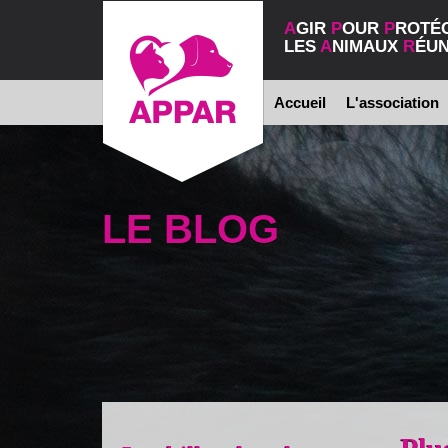
A
GIR
P
OUR
P
ROTÉ
LES
A
NIMAUX
R
ÉUN
Accueil
L'association
LE BLOG