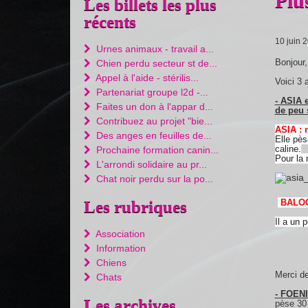
Plu
Les billets les plus
récents
10 juin 
Urnes animaux - travail a...
Bonjour,
Chien perdu secteur st de...
Appel à l'aide - stérilis...
Voici 3 
Partenariat groupe l2d -...
- ASIA 
Faites un don à l'appar d...
de peu s
Contribuez au projet "bie...
ASIA : 
Des anges en feuilles de...
Elle pès
caline.
Prochaine formation canin...
Pour la 
L'arrondi solidaire au pr...
Chat noir perdu sur la po...
BALOO
Les rubriques
Il a un
Association
Information
Chiens
Merci d
Chats
- FOENI
Les archives
pèse 30 