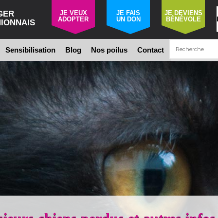
GER
JE VEUX
JE FAIS
JE DEVIENS
ADOPTER
UN DON
BÉNÉVOLE
IONNAIS
Sensibilisation
Blog
Nos poilus
Contact