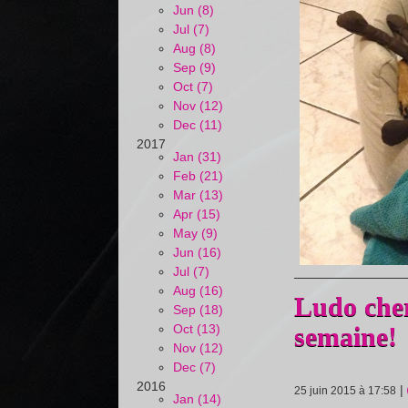
Jun (8)
Jul (7)
Aug (8)
Sep (9)
Oct (7)
Nov (12)
Dec (11)
2017
Jan (31)
Feb (21)
Mar (13)
Apr (15)
May (9)
Jun (16)
Jul (7)
Aug (16)
Ludo cher
Sep (18)
Oct (13)
semaine!
Nov (12)
Dec (7)
2016
|
25 juin 2015 à 17:58
Jan (14)