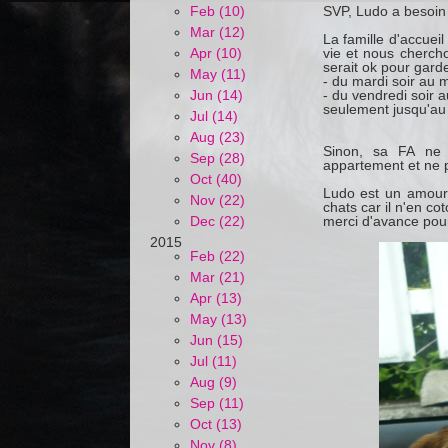
Feb (10)
SVP, Ludo a besoin d
Mar (12)
La famille d'accuei
Apr (10)
vie et nous chercho
serait ok pour gard
May (11)
- du mardi soir au m
Jun (14)
- du vendredi soir 
seulement jusqu'au 1
Jul (14)
Aug (23)
Sinon, sa FA ne 
Sep (28)
appartement et ne p
Oct (40)
Ludo est un amour 
Nov (22)
chats car il n'en co
Dec (22)
merci d'avance pou
2015
Feb (22)
Mar (21)
Apr (13)
May (13)
Jun (15)
Jul (11)
Aug (9)
Sep (11)
Oct (13)
Nov (8)