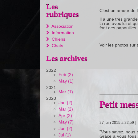
Les
C’est un amour de l
rubriques
Il a une très grande
la rue avec lui et q
Association
font des papouill
Information
Chiens
Voir les photos sur s
Chats
Les archives
2022
Feb (2)
May (1)
2021
Mar (1)
2020
Petit mes
Jan (2)
Mar (2)
Apr (2)
May (7)
|
27 juin 2015 à 22:59
Jun (2)
"Vous savez, nous o
Jul (1)
Grâce à vous tous,