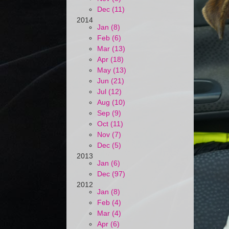
Dec (11)
2014
Jan (8)
Feb (6)
Mar (13)
Apr (18)
May (13)
Jun (21)
Jul (12)
Aug (10)
Sep (9)
Oct (11)
Nov (7)
Dec (5)
2013
Jan (6)
Dec (97)
2012
Jan (8)
Feb (4)
Mar (4)
Apr (6)