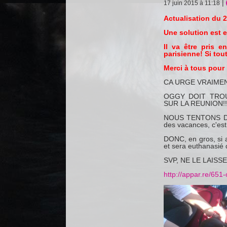
|
17 juin 2015 à 11:18
Actualisation du 2
Une solution est 
Il va être pris 
parisienne! Si tou
Merci à tous pour 
CA URGE VRAIMENT
OGGY DOIT TROU
SUR LA REUNION!!
NOUS TENTONS DE
des vacances, c'est ju
DONC, en gros, si a
et sera euthanasié d
SVP, NE LE LAISSE
http://appar.re/651