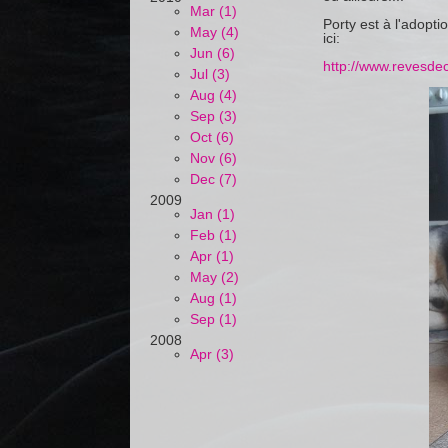
Mar (1)
Porty est à l'adopt
May (4)
ici:
Jun (6)
http://www.revesde
Jul (3)
Aug (4)
Sep (3)
Oct (6)
Nov (6)
Dec (7)
2009
Jan (1)
Feb (1)
Apr (1)
May (2)
Aug (1)
Sep (1)
2008
Apr (3)