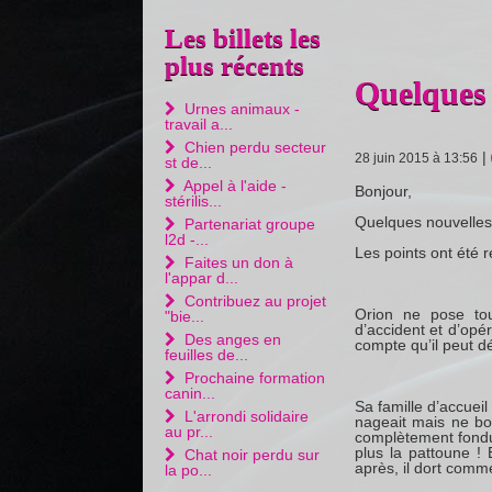
Les billets les
plus récents
Quelques 
Urnes animaux -
travail a...
Chien perdu secteur
|
28 juin 2015 à 13:56
st de...
Appel à l'aide -
Bonjour,
stérilis...
Quelques nouvelles 
Partenariat groupe
l2d -...
Les points ont été re
Faites un don à
l'appar d...
Contribuez au projet
Orion ne pose tou
"bie...
d’accident et d’opé
Des anges en
compte qu’il peut d
feuilles de...
Prochaine formation
canin...
Sa famille d’accue
L'arrondi solidaire
nageait mais ne bou
au pr...
complètement fondu
plus la pattoune ! 
Chat noir perdu sur
après, il dort comm
la po...