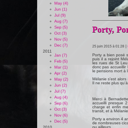
May (4)
Jun (1)
Jul (9)
Aug (7)
Porty, Po
Sep (5)
Oct (3)
Nov (5)
Dec (7)
|
25 juin 2015 à 01:28
2011
Porty a bien posé s
Jan (7)
puis il a rejoint Mé
Feb (5)
les rues de St Leu.
donc pas accueillir 
Mar (1)
le pensions mort à la
Apr (2)
Mélanie s'est alors 
May (2)
Il ne reste plus qu'à
Jun (2)
Jul (7)
Aug (4)
Merci à Bernadette 
accueilli presque 
Sep (6)
charge et enfin me
Oct (3)
transit, et à Mélanie
Nov (6)
Porty a environ 4 a
Dec (5)
de nombreuses cicat
ou ailleurs....
2010