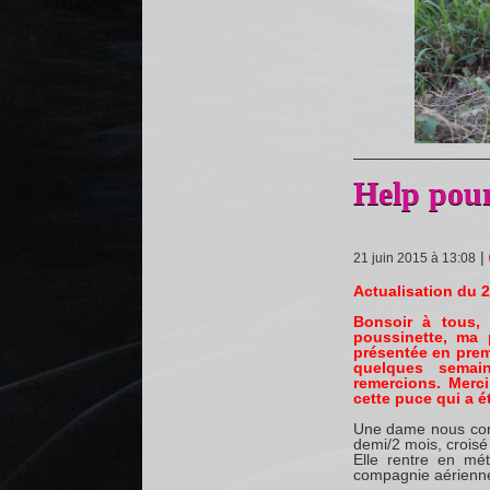
Help pour
|
21 juin 2015 à 13:08
Actualisation du 2
Bonsoir à tous,
poussinette, ma 
présentée en premi
quelques semai
remercions. Merc
cette puce qui a é
Une dame nous conta
demi/2 mois, croisé 
Elle rentre en mét
compagnie aérienne)