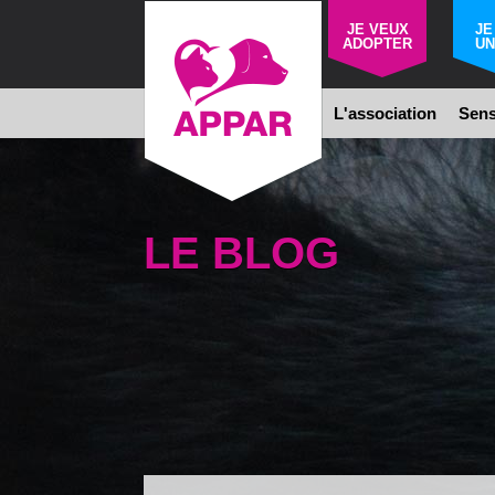
JE VEUX
JE
ADOPTER
UN
L'association
Sens
LE BLOG