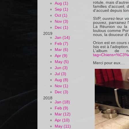
rotule, mais d'aut
Aug (1)
familles d'accueil, 
Sep (1)
d'accueil depuis lo
Oct (1)
SVP, ouvrez-leur vo
Nov (3)
pouvez, parrainez l
La Réunion ou la r
Dec (1)
loulous comme Porty
2019
nous, la douceur d'u
Jan (14)
Orion est en cours 
Feb (7)
Isis est à l'adoption.
Mar (6)
L'album de 
tag=Chiens+%C3%A
Apr (9)
May (5)
Merci pour eux....
Jun (3)
Jul (3)
Aug (8)
Nov (1)
Dec (3)
2018
Jan (18)
Feb (9)
Mar (12)
Apr (10)
May (11)