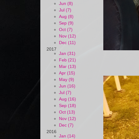
Jun (8)
Jul (7)
Aug (8)
Sep (9)
Oct (7)
Nov (12)
Dec (11)
2017
Jan (31)
Feb (21)
Mar (13)
Apr (15)
May (9)
Jun (16)
Jul (7)
Aug (16)
Sep (18)
Oct (13)
Nov (12)
Dec (7)
2016
Jan (14)