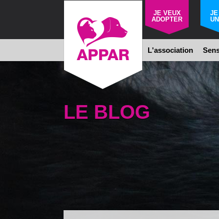
JE VEUX
JE
ADOPTER
UN
L'association
Sens
LE BLOG