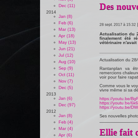
Des nouve
Dec (11)
2014
Jan (8)
Feb (6)
28 sept. 2017 à 15:32
Mar (13)
Actualisation du
Apr (18)
finalement été r
May (13)
vétérinaire n'avai
Jun (21)
_______________
Jul (12)
Actualisation du 28
Aug (10)
Sep (9)
Rantanplan va êt
remercions chaleur
Oct (11)
voir pour faire rapa
Nov (7)
Comme vous le voye
Dec (5)
vivre même si sa d
2013
Jan (6)
https://youtu.be/
https://youtu.be/6
Dec (97)
https://youtu.be/D
2012
Jan (8)
Ses nouvelles photos
Feb (4)
Mar (4)
Ellie fait
Apr (6)