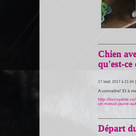
Chien ave
qu'est-ce
17 sept. 2017 à 21:44
A connaître! Et à me
http://incroyable.c
un-noeud-jaune-aut
Départ du