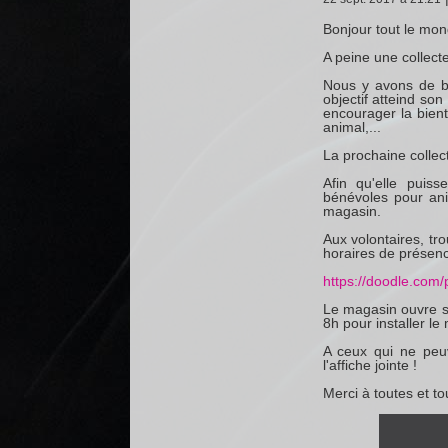
Bonjour tout le mon
A peine une collect
Nous y avons de be
objectif atteind so
encourager la bientr
animal,...
La prochaine collect
Afin qu'elle puis
bénévoles pour an
magasin.
Aux volontaires, tr
horaires de présence
https://doodle.com
Le magasin ouvre s
8h pour installer le
A ceux qui ne peuv
l'affiche jointe !
Merci à toutes et to