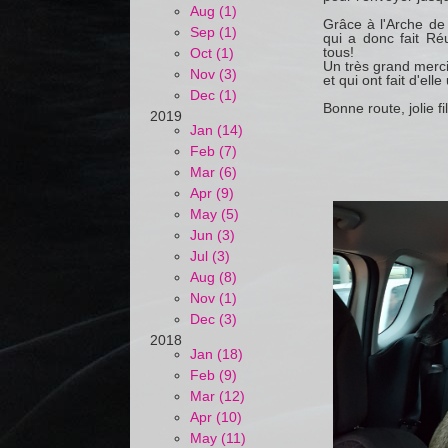
Aug (1)
Grâce à l'Arche de
Sep (1)
qui a donc fait Ré
tous!
Oct (1)
Un très grand merci à
Nov (3)
et qui ont fait d'ell
Dec (1)
Bonne route, jolie fil
2019
Jan (14)
Feb (7)
Mar (6)
Apr (9)
May (5)
Jun (3)
Jul (3)
Aug (8)
Nov (1)
Dec (3)
2018
Jan (18)
Feb (9)
Mar (12)
Apr (10)
May (11)