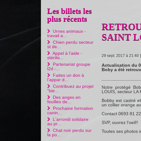
Les billets les
plus récents
RETROUVE
Urnes animaux -
SAINT L
travail a...
Chien perdu secteur
st de...
Appel à l'aide -
29 sept. 2017 à 21:40
stérilis...
Partenariat groupe
Actualisation du 
l2d -...
Boby a été retrouvé
Faites un don à
_______________
l'appar d...
Contribuez au projet
Notre protégé Bob
"bie...
LOUIS, secteur L
Des anges en
Bobby est castré et
feuilles de...
un collier orange a
Prochaine formation
canin...
Contact 0693 81 22
L'arrondi solidaire
SVP, ouvrez l'oeil!!
au pr...
Chat noir perdu sur
Toutes ses photos i
la po...