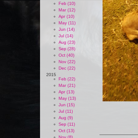
Feb (10)
Mar (12)
Apr (10)
May (11)
Jun (14)
Jul (14)
Aug (23)
Sep (28)
Oct (40)
Nov (22)
Dec (22)
2015
Feb (22)
Mar (21)
Apr (13)
May (13)
Jun (15)
Jul (11)
Aug (9)
Sep (11)
Oct (13)
Nov (8)