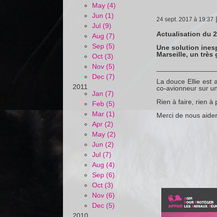
May (4)
Jun (1)
24 sept. 2017 à 19:37
Jul (9)
Actualisation du 
Aug (7)
Sep (5)
Une solution inesp
Marseille, un très
Oct (3)
Nov (5)
_______________
Dec (7)
La douce Ellie est 
2011
co-avionneur sur u
Jan (7)
Rien à faire, rien 
Feb (5)
Mar (1)
Merci de nous aider 
Apr (2)
May (2)
Jun (2)
Jul (7)
Aug (4)
Sep (6)
Oct (3)
Nov (6)
Dec (5)
2010