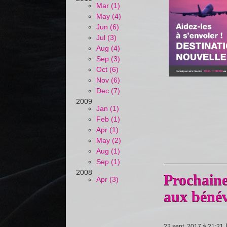
Mar (1)
May (4)
Jun (6)
Jul (3)
Aug (4)
Sep (3)
Oct (6)
Nov (6)
Dec (7)
2009
Jan (1)
Feb (1)
Apr (1)
May (2)
Aug (1)
Sep (1)
2008
Prochaine 
Apr (3)
aux bénév
22 sept. 2017 à 21:21