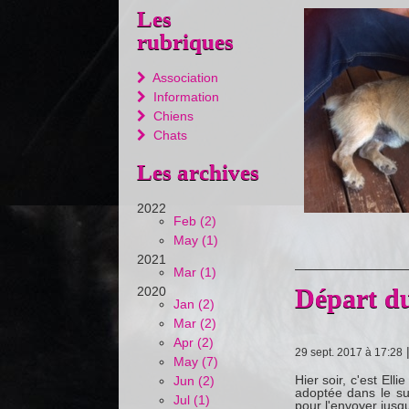
Les
rubriques
Association
Information
Chiens
Chats
Les archives
2022
Feb (2)
May (1)
2021
Mar (1)
Départ du
2020
Jan (2)
Mar (2)
Apr (2)
29 sept. 2017 à 17:28
May (7)
Hier soir, c'est Ell
Jun (2)
adoptée dans le sud
Jul (1)
pour l'envoyer jusqu