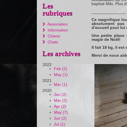
baptisé Milo. Plus d'
Les
rubriques
_______________
Ce magnifique lou
absolument pas 
Association
d'accueil pour lui 
Information
Une petite place 
Chiens
magie de Noël!
Chats
Il fait 18 kg, il e
Les archives
Merci de nous aide
2022
Feb (2)
May (1)
2021
Mar (1)
2020
Jan (2)
Mar (2)
Apr (2)
May (7)
Jun (2)
Jul (1)