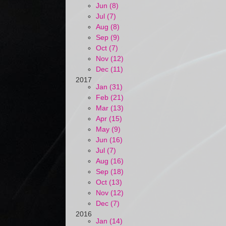
Jun (8)
Jul (7)
Aug (8)
Sep (9)
Oct (7)
Nov (12)
Dec (11)
2017
Jan (31)
Feb (21)
Mar (13)
Apr (15)
May (9)
Jun (16)
Jul (7)
Aug (16)
Sep (18)
Oct (13)
Nov (12)
Dec (7)
2016
Jan (14)