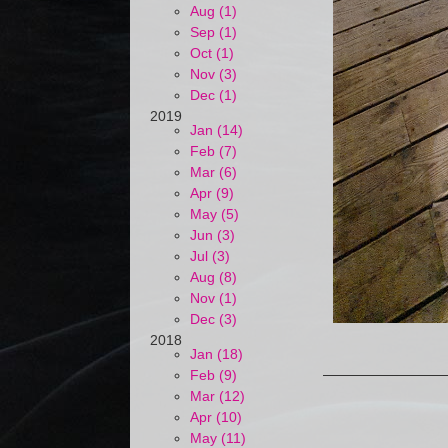
Aug (1)
Sep (1)
Oct (1)
Nov (3)
Dec (1)
2019
Jan (14)
Feb (7)
Mar (6)
Apr (9)
May (5)
Jun (3)
Jul (3)
Aug (8)
Nov (1)
Dec (3)
2018
Jan (18)
Feb (9)
Mar (12)
Apr (10)
May (11)