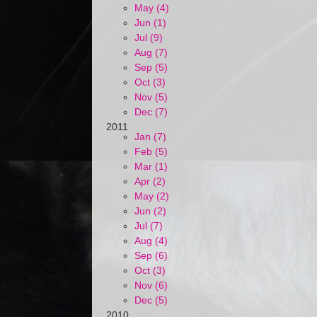
May (4)
Jun (1)
Jul (9)
Aug (7)
Sep (5)
Oct (3)
Nov (5)
Dec (7)
2011
Jan (7)
Feb (5)
Mar (1)
Apr (2)
May (2)
Jun (2)
Jul (7)
Aug (4)
Sep (6)
Oct (3)
Nov (6)
Dec (5)
2010