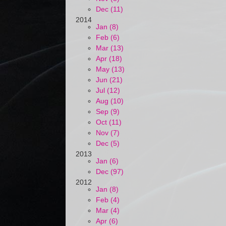
Dec (11)
2014
Jan (8)
Feb (6)
Mar (13)
Apr (18)
May (13)
Jun (21)
Jul (12)
Aug (10)
Sep (9)
Oct (11)
Nov (7)
Dec (5)
2013
Jan (6)
Dec (97)
2012
Jan (8)
Feb (4)
Mar (4)
Apr (6)