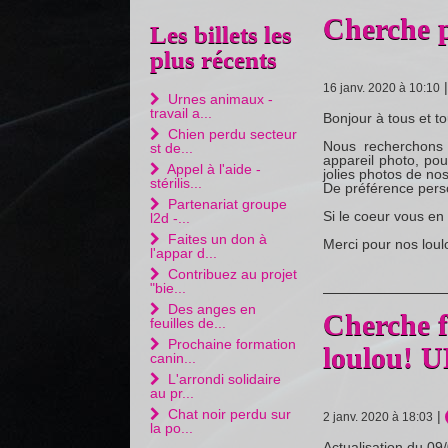
Cherche 
Les billets les
plus récents
16 janv. 2020 à 10:10
Urnes animaux -
travail a...
Bonjour à tous et to
Chien perdu secteur
Nous recherchons
st de...
appareil photo, pou
Appel à l'aide -
jolies photos de nos
stérilis...
De préférence perso
Partenariat groupe
Si le coeur vous e
l2d -...
Faites un don à
Merci pour nos loul
l'appar d...
Contribuez au projet
"bie...
Des anges en
Cherche f
feuilles de...
Prochaine formation
loulou!
canin...
L'arrondi solidaire
au pr...
Chat noir perdu sur
|
2 janv. 2020 à 18:03
la po...
Actualisation du 09