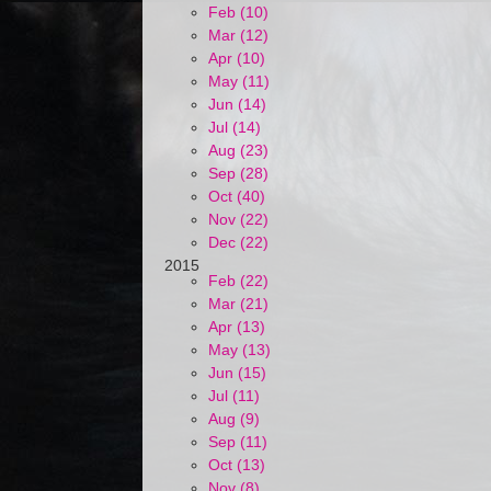
Feb (10)
Mar (12)
Apr (10)
May (11)
Jun (14)
Jul (14)
Aug (23)
Sep (28)
Oct (40)
Nov (22)
Dec (22)
2015
Feb (22)
Mar (21)
Apr (13)
May (13)
Jun (15)
Jul (11)
Aug (9)
Sep (11)
Oct (13)
Nov (8)