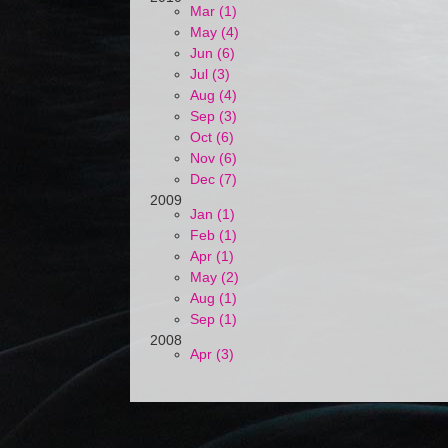
Mar (1)
May (4)
Jun (6)
Jul (3)
Aug (4)
Sep (3)
Oct (6)
Nov (6)
Dec (7)
2009
Jan (1)
Feb (1)
Apr (1)
May (2)
Aug (1)
Sep (1)
2008
Apr (3)