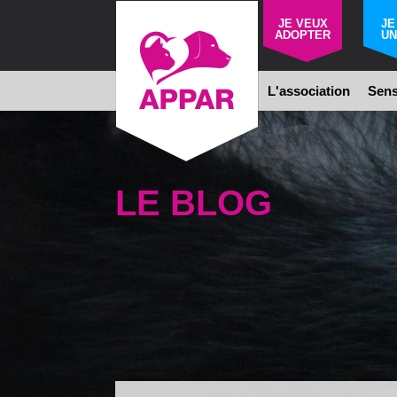
JE VEUX
JE
ADOPTER
UN
L'association
Sens
LE BLOG