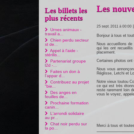
Les nouve
Les billets les
plus récents
25 sept. 2011 à 00:00
Urnes animaux -
travail a...
Bonjour à tous et tou
Chien perdu secteur
Nous accueillons de 
st de...
qui les ont recueilli
Appel à l'aide -
placement.
stérilis...
Certaines photos ont
Partenariat groupe
l2d -...
Nous vous annonçons l
Faites un don à
Réglisse, Letchi et Lo
l'appar d...
Notre vieux toutou Co
Contribuez au projet
ce qui est très étonna
"bie...
reste rarement loin 
Des anges en
vous le voyez, appele
feuilles de...
Prochaine formation
canin...
L'arrondi solidaire
au pr...
Chat noir perdu sur
Merci à tous et toute
la po...