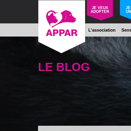
JE VEUX
JE
ADOPTER
UN
L'association
Sens
LE BLOG