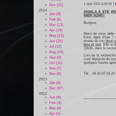
|
1 sept. 2011 à 00:00
Dec (11)
2014
SHAILA A ETE R
Jan (8)
HIER SOIR!!
Feb (6)
Bonjour,
Mar (13)
Apr (18)
Merci de nous aider
May (13)
Kilos, âgée d'1an 7 
niveau du cou
deux co
Jun (21)
bleu et noir
. Elle a d
Jul (12)
15h30, dans le secte
Aug (10)
Lors de la recherch
Sep (9)
s'est déplacée du sec
quelques heures après 
Oct (11)
Nov (7)
Tél. : 06.92.07.63.28
Dec (5)
2013
Jan (6)
Dec (97)
2012
Jan (8)
Feb (4)
Mar (4)
Apr (6)