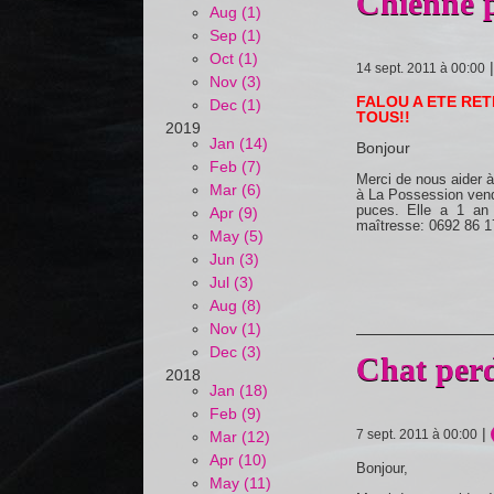
Chienne p
Aug (1)
Sep (1)
Oct (1)
14 sept. 2011 à 00:00
Nov (3)
FALOU A ETE RET
Dec (1)
TOUS!!
2019
Jan (14)
Bonjour
Feb (7)
Merci de nous aider à
Mar (6)
à La Possession vendre
puces. Elle a 1 an 
Apr (9)
maîtresse: 0692 86 1
May (5)
Jun (3)
Jul (3)
Aug (8)
Nov (1)
Dec (3)
Chat per
2018
Jan (18)
Feb (9)
|
7 sept. 2011 à 00:00
Mar (12)
Apr (10)
Bonjour,
May (11)