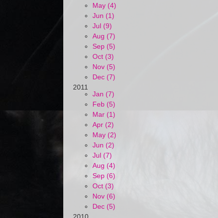
May (4)
Jun (1)
Jul (9)
Aug (7)
Sep (5)
Oct (3)
Nov (5)
Dec (7)
2011
Jan (7)
Feb (5)
Mar (1)
Apr (2)
May (2)
Jun (2)
Jul (7)
Aug (4)
Sep (6)
Oct (3)
Nov (6)
Dec (5)
2010