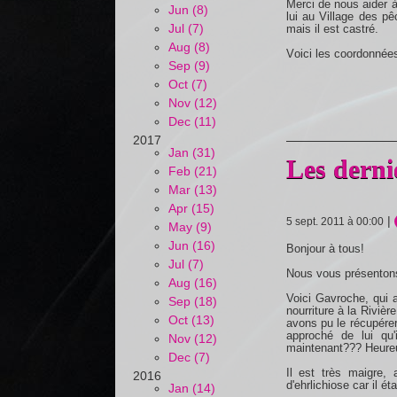
Merci de nous aider à 
Jun (8)
lui au Village des pê
Jul (7)
mais il est castré.
Aug (8)
V
oici les coordonnée
Sep (9)
Oct (7)
Nov (12)
Dec (11)
2017
Jan (31)
Les dernie
Feb (21)
Mar (13)
Apr (15)
|
5 sept. 2011 à 00:00
May (9)
Jun (16)
Bonjour à tous!
Jul (7)
Nous vous présentons
Aug (16)
Voici Gavroche, qui 
Sep (18)
nourriture à la Riviè
Oct (13)
avons pu le récupérer 
approché de lui qu'
Nov (12)
maintenant??? Heureus
Dec (7)
Il est très maigre, 
2016
d'ehrlichiose car il ét
Jan (14)