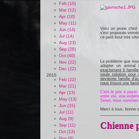
Feb (10)
Mar (12)
Apr (10)
May (11)
Voici un jeune chiot
Jun (14)
s'est proposée immédia
Jul (14)
ce petit bout très vite!
Aug (23)
Sep (28)
Oct (40)
Le problème que nous
Nov (22)
adopter un animal 
Dec (22)
exactement 6 familles
seule solution pour 
2015
devienne famille d'ac
Feb (22)
nous trouve une famil
Mar (21)
C'est le prix à paye
Apr (13)
votre vie, une expéri
May (13)
Sinon, nous sommes c
Jun (15)
Merci à tous, bonne 
Jul (11)
Aug (9)
Chienne p
Sep (11)
Oct (13)
Nov (8)