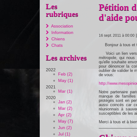
Les
Pétition 
rubriques
d'aide po
Association
Information
16 sept. 2011 à 00:00
Chiens
Bonjour à tous et 
Chats
Voici un lien vers u
Les archives
métropole, qui nous 
qu'elle souhaite env
pour dénoncer la co
2022
oublier de valider le 
Feb (2)
de vous:
May (1)
http://www.mesopini
2021
Mar (1)
Notre partenaire par
manque de familles 
2020
protégés sont en pe
Jan (2)
aussi coincés car ce
Mar (2)
réunionnais à sauve
susceptibles de les a
Apr (2)
May (7)
Merci à tous et à bien
Jun (2)
Jul (1)