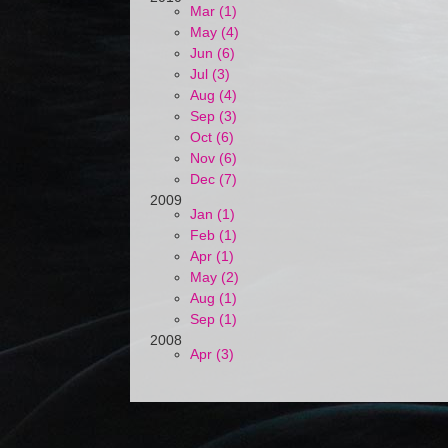
Mar (1)
May (4)
Jun (6)
Jul (3)
Aug (4)
Sep (3)
Oct (6)
Nov (6)
Dec (7)
2009
Jan (1)
Feb (1)
Apr (1)
May (2)
Aug (1)
Sep (1)
2008
Apr (3)