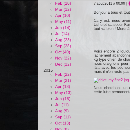
Feb (10)
|
7 août 2011 à 00:00
Mar (12)
Bonjour à tous et tou
Apr (10)
Ca y est, nous avons
May (11)
Ushu et sa soeur Kunga
Jun (14)
tout va bien!! Merci à
Jul (14)
Aug (23)
Sep (28)
Voici encore 2 loulo
Oct (40)
lâchement abandonné 
Nov (22)
kg type chien de chas
nous craignons pour l
Dec (22)
là... avec les pêcheur
2015
mais il n'en reste pa
Feb (22)
Mar (21)
Apr (13)
Nous cherchons un a
cette lutte permanent
May (13)
Jun (15)
Jul (11)
Aug (9)
Sep (11)
Oct (13)
Nov (8)