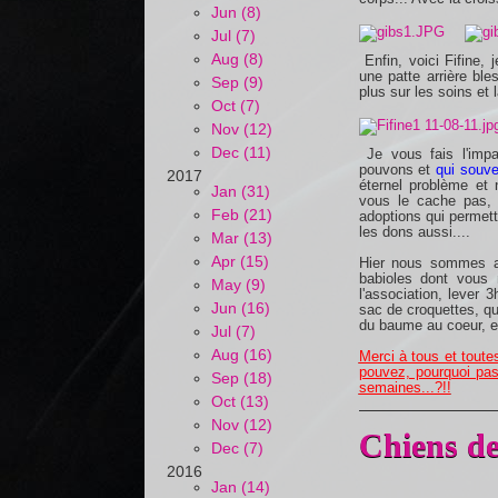
Jun (8)
Jul (7)
Aug (8)
Enfin, voici Fifine,
une patte arrière ble
Sep (9)
plus sur les soins et l
Oct (7)
Nov (12)
Dec (11)
Je vous fais l'im
pouvons et
qui souve
2017
éternel problème et 
Jan (31)
vous le cache pas,
Feb (21)
adoptions qui permett
les dons aussi....
Mar (13)
Apr (15)
Hier nous sommes all
babioles dont vous n
May (9)
l'association, lever 
Jun (16)
sac de croquettes, q
du baume au coeur, et
Jul (7)
Aug (16)
Merci à tous et toutes
pouvez, pourquoi pas
Sep (18)
semaines...?!!
Oct (13)
Nov (12)
Chiens de 
Dec (7)
2016
Jan (14)