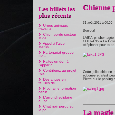
Chienne p
Les billets les
plus récents
31 août 2011 à 00:00
Urnes animaux -
travail a...
Bonjour!
Chien perdu secteur
LAIKA pinsher agée 
st de...
COTRANS à La Posses
Appel à l'aide -
téléphoner pour toute
stérilis...
Partenariat groupe
l2d -...
Faites un don à
l'appar d...
Contribuez au projet
Cette jolie chienne 
"bie...
éduquée et s'est peu
Pierre sur le parking
Des anges en
feuilles de...
Prochaine formation
canin...
L'arrondi solidaire
au pr...
Chat noir perdu sur
la po...
La magie 