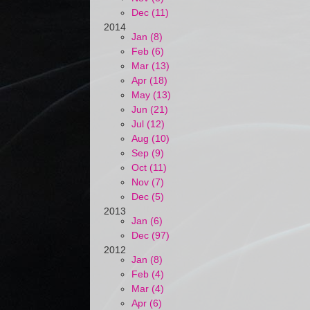
Dec (11)
2014
Jan (8)
Feb (6)
Mar (13)
Apr (18)
May (13)
Jun (21)
Jul (12)
Aug (10)
Sep (9)
Oct (11)
Nov (7)
Dec (5)
2013
Jan (6)
Dec (97)
2012
Jan (8)
Feb (4)
Mar (4)
Apr (6)