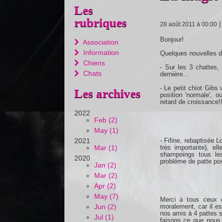
Les
rubriques
28 août 2011 à 00:00
Bonjour!
Association
Information
Quelques nouvelles de
Chiens
- Sur les 3 chattes,
Chats
dernière...
- Le petit chiot Gib
Les archives
position 'normale', 
retard de croissance!
2022
Feb (2)
May (1)
- Fifine, rebaptisée 
2021
très importante), e
Mar (1)
shampoings tous les
2020
problème de patte pos
Jan (2)
Mar (2)
Apr (2)
May (7)
Merci à tous ceux e
Jun (2)
moralement, car il es
nos amis à 4 pattes s
Jul (1)
faisons ce que nous 