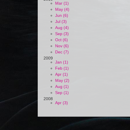
Mar (1)
May (4)
Jun (6)
Jul (3)
Aug (4)
Sep (3)
Oct (6)
Nov (6)
Dec (7)
2009
Jan (1)
Feb (1)
Apr (1)
May (2)
Aug (1)
Sep (1)
2008
Apr (3)