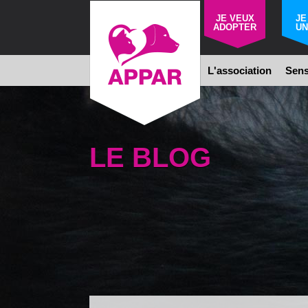
JE VEUX
JE
ADOPTER
UN
L'association
Sens
LE BLOG