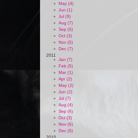
May (4)
Jun (1)
Jul (9)
Aug (7)
Sep (5)
Oct (3)
Nov (5)
Dec (7)
2011
Jan (7)
Feb (5)
Mar (1)
Apr (2)
May (2)
Jun (2)
Jul (7)
Aug (4)
Sep (6)
Oct (3)
Nov (6)
Dec (5)
2010