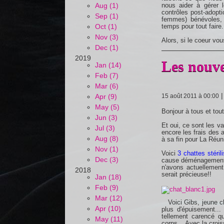
Aug (1)
nous aider à gérer l
contrôles post-adopt
Sep (1)
femmes) bénévoles,
Oct (1)
temps pour tout faire..
Nov (3)
Alors, si le coeur vou
Dec (1)
2019
Les nouvel
Jan (14)
Feb (7)
Mar (6)
Apr (9)
15 août 2011 à 00:00
May (5)
Bonjour à tous et tou
Jun (3)
Et oui, ce sont les v
Jul (3)
encore les frais des
Aug (8)
à sa fin pour La Réuni
Nov (1)
Voici
3 chattes stéril
Dec (3)
cause déménagement 
n'avons actuellemen
2018
serait précieuse!!
Jan (18)
Feb (9)
Mar (12)
Voici Gibs, jeune c
Apr (10)
plus d'épuisement... 
tellement carencé q
May (11)
corps... Avec la crois