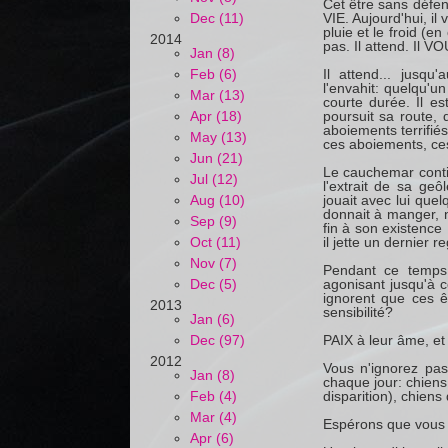
Cet être sans défe
Dec (11)
VIE. Aujourd'hui, il
pluie et le froid (
2014
pas. Il attend. Il V
Jan (8)
Feb (6)
Il attend... jusqu
l'envahit: quelqu'u
Mar (13)
courte durée. Il es
Apr (18)
poursuit sa route, 
aboiements terrifié
May (13)
ces aboiements, ces 
Jun (21)
Le cauchemar contin
Jul (12)
l'extrait de sa ge
Aug (10)
jouait avec lui quel
donnait à manger, n
Sep (9)
fin à son existence 
Oct (11)
il jette un dernier r
Nov (7)
Pendant ce temps,
Dec (5)
agonisant jusqu'à c
ignorent que ces 
2013
sensibilité?
Jan (6)
Dec (97)
PAIX à leur âme, et
2012
Vous n'ignorez pa
Jan (8)
chaque jour: chien
Feb (4)
disparition), chiens
Mar (4)
Espérons que vous 
Apr (6)