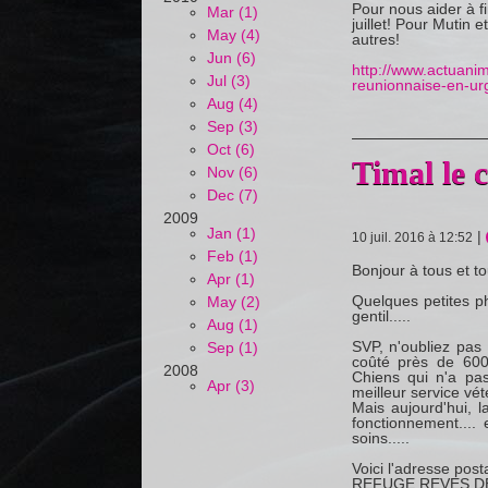
Pour nous aider à fi
Mar (1)
juillet! Pour Mutin 
May (4)
autres!
Jun (6)
http://www.actuani
Jul (3)
reunionnaise-en-urg
Aug (4)
Sep (3)
Oct (6)
Timal le 
Nov (6)
Dec (7)
2009
Jan (1)
|
10 juil. 2016 à 12:52
Feb (1)
Bonjour à tous et to
Apr (1)
Quelques petites p
May (2)
gentil.....
Aug (1)
SVP, n'oubliez pas
Sep (1)
coûté près de 600
2008
Chiens qui n'a pas
Apr (3)
meilleur service vét
Mais aujourd'hui, l
fonctionnement.... 
soins.....
Voici l'adresse post
REFUGE REVES D