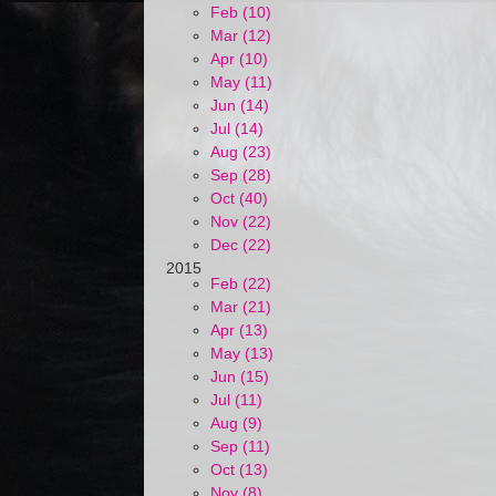
Feb (10)
Mar (12)
Apr (10)
May (11)
Jun (14)
Jul (14)
Aug (23)
Sep (28)
Oct (40)
Nov (22)
Dec (22)
2015
Feb (22)
Mar (21)
Apr (13)
May (13)
Jun (15)
Jul (11)
Aug (9)
Sep (11)
Oct (13)
Nov (8)