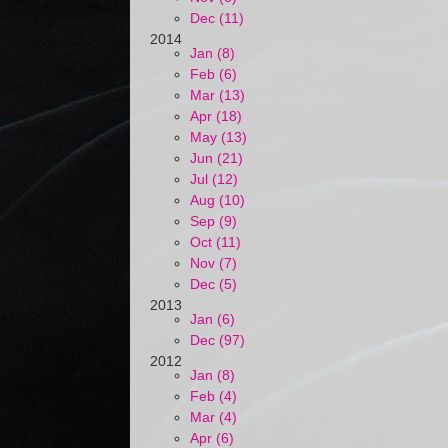
Dec (11)
2014
Jan (8)
Feb (6)
Mar (13)
Apr (18)
May (13)
Jun (21)
Jul (12)
Aug (10)
Sep (9)
Oct (11)
Nov (7)
Dec (5)
2013
Jan (6)
Dec (97)
2012
Jan (8)
Feb (4)
Mar (4)
Apr (6)