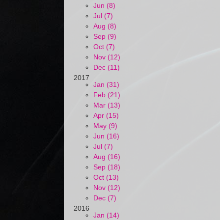
Jun (8)
Jul (7)
Aug (8)
Sep (9)
Oct (7)
Nov (12)
Dec (11)
2017
Jan (31)
Feb (21)
Mar (13)
Apr (15)
May (9)
Jun (16)
Jul (7)
Aug (16)
Sep (18)
Oct (13)
Nov (12)
Dec (7)
2016
Jan (14)