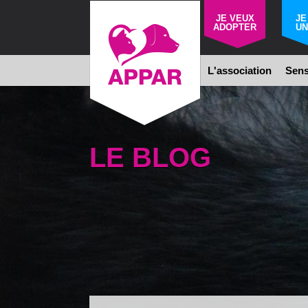
JE VEUX
JE
ADOPTER
UN
L'association
Sens
LE BLOG