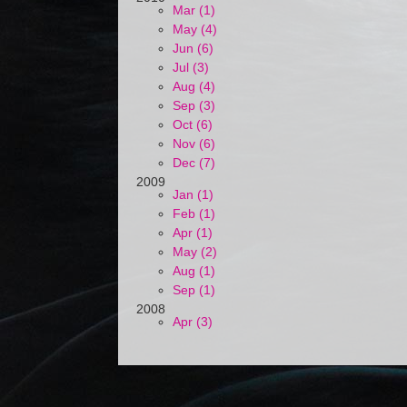
Mar (1)
May (4)
Jun (6)
Jul (3)
Aug (4)
Sep (3)
Oct (6)
Nov (6)
Dec (7)
2009
Jan (1)
Feb (1)
Apr (1)
May (2)
Aug (1)
Sep (1)
2008
Apr (3)