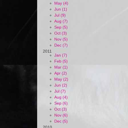
May (4)
Jun (1)
Jul (9)
Aug (7)
Sep (5)
Oct (3)
Nov (5)
Dec (7)
2011
Jan (7)
Feb (5)
Mar (1)
Apr (2)
May (2)
Jun (2)
Jul (7)
Aug (4)
Sep (6)
Oct (3)
Nov (6)
Dec (5)
2010