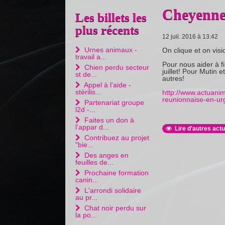
Cheyenne
Les billets les
plus récents
12 juil. 2016 à 13:42
Urnes animaux -
On clique et on visi
travail a...
Pour nous aider à fi
Chien perdu secteur
juillet! Pour Mutin 
st de...
autres!
Appel à l'aide -
stérilis...
http://www.actuani
reunionnaise-en-urg
Partenariat groupe
l2d -...
Faites un don à
l'appar d...
Lire d'autres actu
Contribuez au projet
"bie...
Des anges en
feuilles de...
Prochaine formation
canin...
L'arrondi solidaire
au pr...
Chat noir perdu sur
la po...