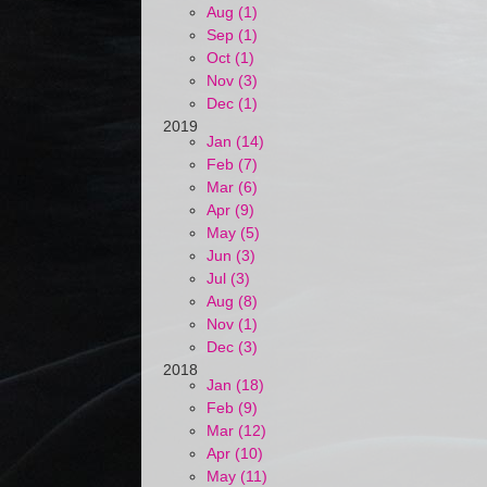
Aug (1)
Sep (1)
Oct (1)
Nov (3)
Dec (1)
2019
Jan (14)
Feb (7)
Mar (6)
Apr (9)
May (5)
Jun (3)
Jul (3)
Aug (8)
Nov (1)
Dec (3)
2018
Jan (18)
Feb (9)
Mar (12)
Apr (10)
May (11)