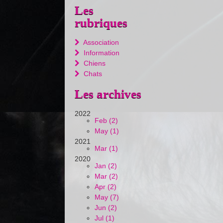
Les
rubriques
Association
Information
Chiens
Chats
Les archives
2022
Feb (2)
May (1)
2021
Mar (1)
2020
Jan (2)
Mar (2)
Apr (2)
May (7)
Jun (2)
Jul (1)