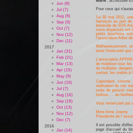
Marie'
, accessible ic
Jun (8)
Pour ceux qui n'aurai
Jul (7)
Aug (8)
'
Le 30 mai 2012, une
hameçon au port de S
Sep (9)
bénévole de SOS Anima
Oct (7)
soins dispensé
s ont 
petits bouchons so
Nov (12)
l’association Arbre de
Dec (11)
Malheureusement, un 
2017
toute l'insécurité que
Jan (31)
Feb (21)
L’association APPAR,
Mar (13)
de mobiliser tous les
de multiples dangers.
Apr (15)
surtout, les mettre à l'
May (9)
Cependant, comme to
Jun (16)
réalisation de ces sa
Jul (7)
sorte de pouvoir men
loulous..... au bonheu
Aug (16)
Sep (18)
Vous remerciant par a
Oct (13)
Mme Anne Joanny
Nov (12)
Présidente de l' asso
Dec (7)
Il est possible d'effe
2016
page d'accueil du bl
Jan (14)