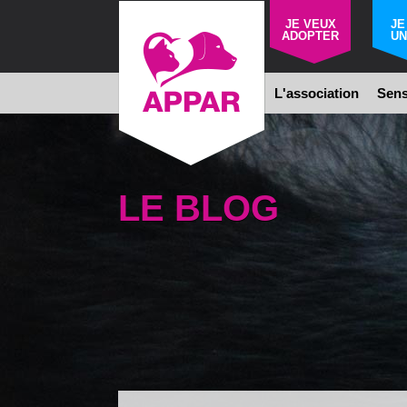
JE VEUX
JE
ADOPTER
UN
L'association
Sens
LE BLOG