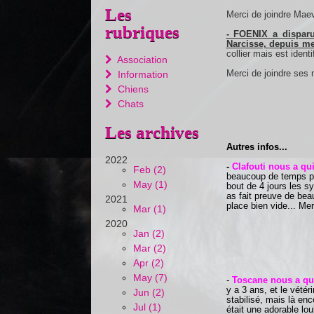
Les
Merci de joindre Ma
rubriques
- FOENIX a disparu
Narcisse, depuis me
collier mais est ident
Association
Merci de joindre ses
Information
Chiens
Chats
Les archives
Autres infos...
2022
-
Clafouti
nous a quit
Feb (2)
beaucoup de temps pou
May (1)
bout de 4 jours les s
as fait preuve de bea
2021
place bien vide... Mer
Mar (1)
2020
Jan (2)
Mar (2)
Apr (2)
May (7)
-
Toscane
nous a qui
y a 3 ans, et le vétér
Jun (2)
stabilisé, mais là en
Jul (1)
était une adorable lo