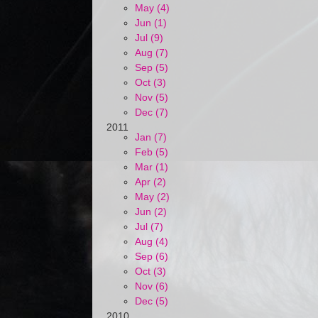
May (4)
Jun (1)
Jul (9)
Aug (7)
Sep (5)
Oct (3)
Nov (5)
Dec (7)
2011
Jan (7)
Feb (5)
Mar (1)
Apr (2)
May (2)
Jun (2)
Jul (7)
Aug (4)
Sep (6)
Oct (3)
Nov (6)
Dec (5)
2010