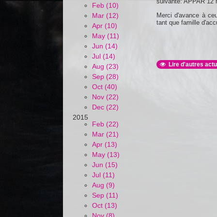
suivante: APPAR 12
Feb (10)
Merci d'avance à ceu
Mar (12)
tant que famille d'acc
Apr (10)
May (11)
Jun (14)
Jul (14)
Lire d'autres actu
Aug (23)
Sep (28)
Oct (40)
Nov (22)
Dec (22)
2015
Feb (22)
Mar (21)
Apr (13)
May (13)
Jun (15)
Jul (11)
Aug (9)
Sep (11)
Oct (13)
Nov (8)