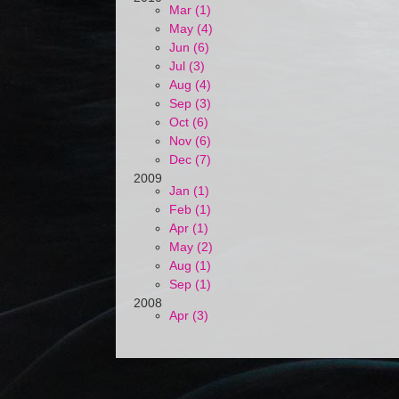
Mar (1)
May (4)
Jun (6)
Jul (3)
Aug (4)
Sep (3)
Oct (6)
Nov (6)
Dec (7)
2009
Jan (1)
Feb (1)
Apr (1)
May (2)
Aug (1)
Sep (1)
2008
Apr (3)