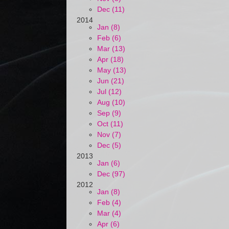
Dec (11)
2014
Jan (8)
Feb (6)
Mar (13)
Apr (18)
May (13)
Jun (21)
Jul (12)
Aug (10)
Sep (9)
Oct (11)
Nov (7)
Dec (5)
2013
Jan (6)
Dec (97)
2012
Jan (8)
Feb (4)
Mar (4)
Apr (6)