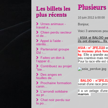
Plusieurs
Les billets les
plus récents
10 juin 2012 à 00:00
Urnes animaux -
Bonjour,
travail a...
Voici 3 annonces pour 
Chien perdu secteur
st de...
- ASIA et BALOO pe
Appel à l'aide -
ils ont disparu... Il
stérilis...
ASIA : n° 2FEJ110
e
Partenariat groupe
le museau plus fonc
l2d -...
kg
. Elle a grandie a
Faites un don à
peu craintive mais trè
l'appar d...
Pour la race elle est 
Contribuez au projet
"bie...
Des anges en
feuilles de...
BALOO : n°2FEJ1
Prochaine formation
serait d'une race pro
canin...
Il a un pelage d'un
L'arrondi solidaire
marron
.
au pr...
Chat noir perdu sur
la po...