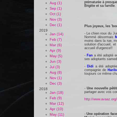
prématurée à presque
Aug (1)
Brigitte et sa famille.
Sep (1)
Oct (1)
Nov (3)
Dec (1)
Plus joyeux, les 'bo
2019
- Le chien roux du Ju
Jan (14)
Nommé désormais
M
Feb (7)
moins dans la rue, mer
solution d'accueil, e
Mar (6)
accueil d'urgence!!
Apr (9)
-
Fan
a été adopté e
May (5)
ses adoptants samedi
Jun (3)
-
Didi
a été adoptée 
Jul (3)
compagnie de
Harib
Aug (8)
toujours ce même cha
Nov (1)
Dec (3)
-
Une nouvelle péti
2018
partager avec vos co
Jan (18)
Feb (9)
http://www.avaaz.org/
Mar (12)
Apr (10)
-
Une opération faceb
May (11)