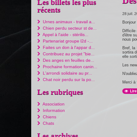
Des
Les billets les plus
récents
28 juil. 
Urnes animaux - travail a...
Bonjour 
Chien perdu secteur st de...
Difficil
Appel à l'aide - stérilis...
d'être s
nous po
Partenariat groupe l2d -...
Faites un don à l'appar d...
Bref, la
sortira 
Contribuez au projet "bie...
elle sort
Des anges en feuilles de...
Les news
Prochaine formation canin...
L'arrondi solidaire au pr...
N'oublie
Chat noir perdu sur la po...
Merci à 
Les rubriques
Lire
Association
Information
Chiens
Chats
Les archives