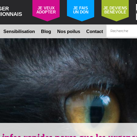
GER
JE VEUX
JE FAIS
JE DEVIENS
ADOPTER
UN DON
BÉNÉVOLE
IONNAIS
Sensibilisation
Blog
Nos poilus
Contact