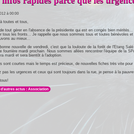
 infos rapides parce que les urgenc
2012 à 00:00
à toutes et tous,
e de tout gérer en l'absence de la présidente qui est en congés bien mérités...
ur tous les fronts... Je rappelle que nous sommes tous et toutes bénévoles et
uvons au mieux...
 bonne nouvelle de vendredi, c'est que la louloute de la forêt de l'Etang Sal
de fourrière mardi prochain. Nous sommes allées rencontrer l'équipe de la SPA 
ira mardi et sera bientôt à l'adoption.
 sont courtes mais le temps est précieux, de nouvelles fiches très vite pour
z pas les urgences et ceux qui sont toujours dans la rue, je pense à la pauvre
tous!
 d'autres actus : Association