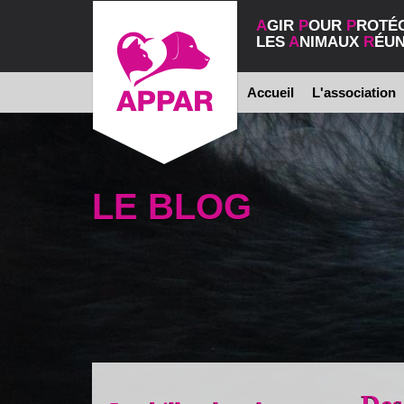
A
GIR
P
OUR
P
ROTÉ
LES
A
NIMAUX
R
ÉUN
Accueil
L'association
LE BLOG