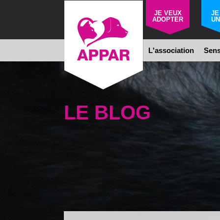
JE VEUX
JE
ADOPTER
UN
L'association
Sens
LE BLOG