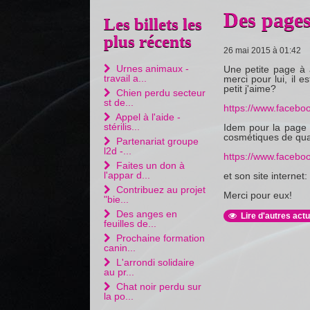
Des pages
Les billets les
plus récents
26 mai 2015 à 01:42
Urnes animaux -
Une petite page à 
travail a...
merci pour lui, il 
petit j'aime?
Chien perdu secteur
st de...
https://www.faceb
Appel à l'aide -
stérilis...
Idem pour la page d
cosmétiques de qual
Partenariat groupe
l2d -...
https://www.faceb
Faites un don à
l'appar d...
et son site internet:
Contribuez au projet
Merci pour eux!
"bie...
Des anges en
Lire d'autres actu
feuilles de...
Prochaine formation
canin...
L'arrondi solidaire
au pr...
Chat noir perdu sur
la po...