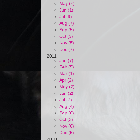
May (4)
Jun (1)
Jul (9)
Aug (7)
Sep (5)
Oct (3)
Nov (5)
Dec (7)
2011
Jan (7)
Feb (5)
Mar (1)
Apr (2)
May (2)
Jun (2)
Jul (7)
Aug (4)
Sep (6)
Oct (3)
Nov (6)
Dec (5)
2010