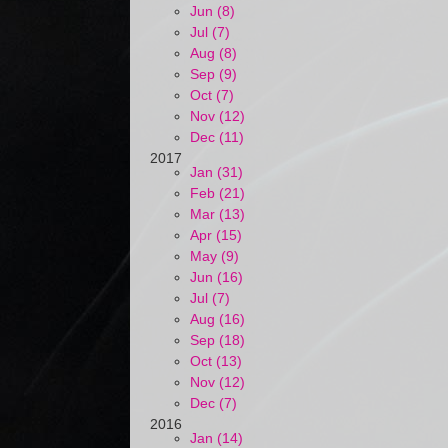
Jun (8)
Jul (7)
Aug (8)
Sep (9)
Oct (7)
Nov (12)
Dec (11)
2017
Jan (31)
Feb (21)
Mar (13)
Apr (15)
May (9)
Jun (16)
Jul (7)
Aug (16)
Sep (18)
Oct (13)
Nov (12)
Dec (7)
2016
Jan (14)