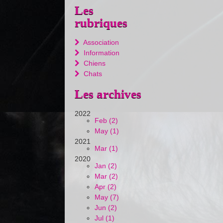
Les
rubriques
Association
Information
Chiens
Chats
Les archives
2022
Feb (2)
May (1)
2021
Mar (1)
2020
Jan (2)
Mar (2)
Apr (2)
May (7)
Jun (2)
Jul (1)