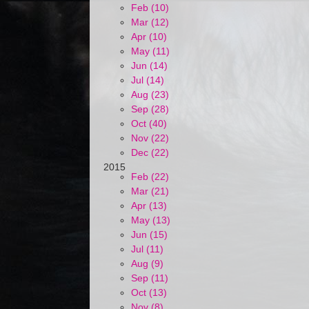
Feb (10)
Mar (12)
Apr (10)
May (11)
Jun (14)
Jul (14)
Aug (23)
Sep (28)
Oct (40)
Nov (22)
Dec (22)
2015
Feb (22)
Mar (21)
Apr (13)
May (13)
Jun (15)
Jul (11)
Aug (9)
Sep (11)
Oct (13)
Nov (8)