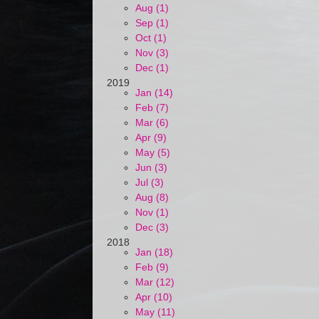
Aug (1)
Sep (1)
Oct (1)
Nov (3)
Dec (1)
2019
Jan (14)
Feb (7)
Mar (6)
Apr (9)
May (5)
Jun (3)
Jul (3)
Aug (8)
Nov (1)
Dec (3)
2018
Jan (18)
Feb (9)
Mar (12)
Apr (10)
May (11)