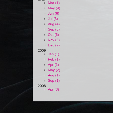
Mar (1)
May (4)
Jun (6)
Jul (3)
Aug (4)
Sep (3)
Oct (6)
Nov (6)
Dec (7)
2009
Jan (1)
Feb (1)
Apr (1)
May (2)
Aug (1)
Sep (1)
2008
Apr (3)