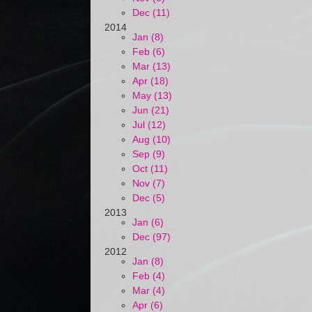
Dec (11)
2014
Jan (8)
Feb (6)
Mar (13)
Apr (18)
May (13)
Jun (21)
Jul (12)
Aug (10)
Sep (9)
Oct (11)
Nov (7)
Dec (5)
2013
Jan (6)
Dec (97)
2012
Jan (8)
Feb (4)
Mar (4)
Apr (6)