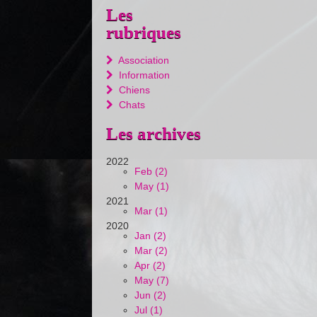
Les
rubriques
Association
Information
Chiens
Chats
Les archives
2022
Feb (2)
May (1)
2021
Mar (1)
2020
Jan (2)
Mar (2)
Apr (2)
May (7)
Jun (2)
Jul (1)