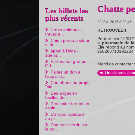
Chatte pe
Les billets les
plus récents
23 févr. 2015 à 23:46
Urnes animaux -
RETROUVEE!!
travail a...
Perdue hier 12/01/1
Chien perdu secteur
la
pharmacie de l
st de...
Elle répond au nom 
Appel à l'aide -
250268710192224.
stérilis...
Partenariat groupe
Merci de contacter 
l2d -...
Faites un don à
Lire d'autres actu
l'appar d...
Contribuez au projet
"bie...
Des anges en
feuilles de...
Prochaine formation
canin...
L'arrondi solidaire
au pr...
Chat noir perdu sur
la po...