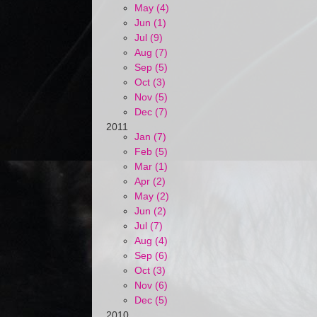
May (4)
Jun (1)
Jul (9)
Aug (7)
Sep (5)
Oct (3)
Nov (5)
Dec (7)
2011
Jan (7)
Feb (5)
Mar (1)
Apr (2)
May (2)
Jun (2)
Jul (7)
Aug (4)
Sep (6)
Oct (3)
Nov (6)
Dec (5)
2010