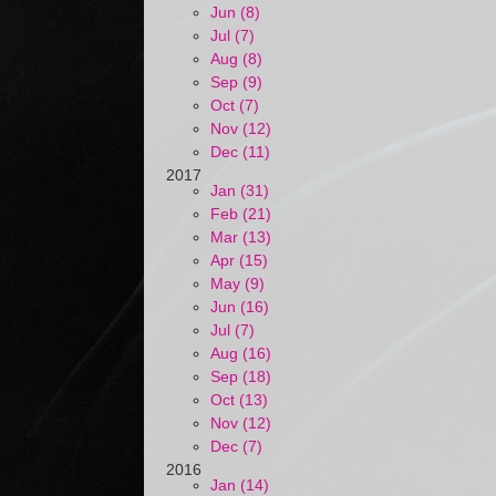
Jun (8)
Jul (7)
Aug (8)
Sep (9)
Oct (7)
Nov (12)
Dec (11)
2017
Jan (31)
Feb (21)
Mar (13)
Apr (15)
May (9)
Jun (16)
Jul (7)
Aug (16)
Sep (18)
Oct (13)
Nov (12)
Dec (7)
2016
Jan (14)