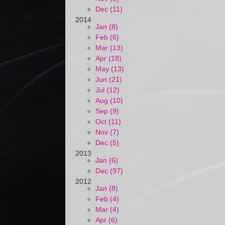
Dec (11)
2014
Jan (8)
Feb (6)
Mar (13)
Apr (18)
May (13)
Jun (21)
Jul (12)
Aug (10)
Sep (9)
Oct (11)
Nov (7)
Dec (5)
2013
Jan (6)
Dec (97)
2012
Jan (8)
Feb (4)
Mar (4)
Apr (6)