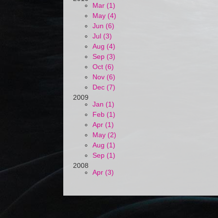
Mar (1)
May (4)
Jun (6)
Jul (3)
Aug (4)
Sep (3)
Oct (6)
Nov (6)
Dec (7)
2009
Jan (1)
Feb (1)
Apr (1)
May (2)
Aug (1)
Sep (1)
2008
Apr (3)