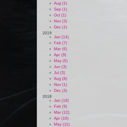
Aug (1)
Sep (1)
Oct (1)
Nov (3)
Dec (1)
2019
Jan (14)
Feb (7)
Mar (6)
Apr (9)
May (5)
Jun (3)
Jul (3)
Aug (8)
Nov (1)
Dec (3)
2018
Jan (18)
Feb (9)
Mar (12)
Apr (10)
May (11)