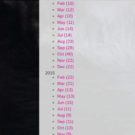
Feb (10)
Mar (12)
Apr (10)
May (11)
Jun (14)
Jul (14)
Aug (23)
Sep (28)
Oct (40)
Nov (22)
Dec (22)
2015
Feb (22)
Mar (21)
Apr (13)
May (13)
Jun (15)
Jul (11)
Aug (9)
Sep (11)
Oct (13)
Nov (8)