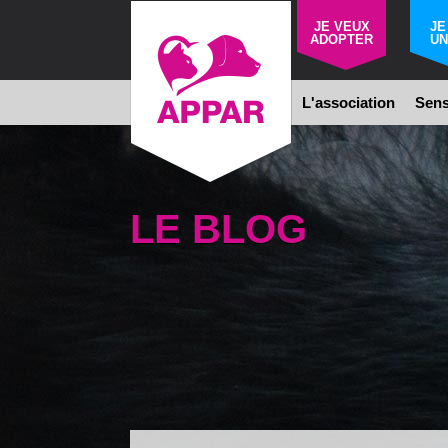
JE VEUX
JE
ADOPTER
UN
L'association
Sens
LE BLOG