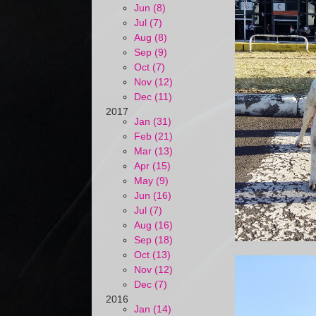
Jun (8)
Jul (7)
Aug (8)
Sep (9)
Oct (7)
Nov (12)
Dec (11)
2017
Jan (31)
Feb (21)
Mar (13)
Apr (15)
May (9)
Jun (16)
Jul (7)
Aug (16)
Sep (18)
Oct (13)
Nov (12)
Dec (7)
2016
Jan (14)