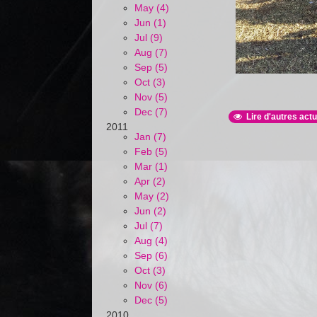
May (4)
Jun (1)
Jul (9)
Aug (7)
Sep (5)
Oct (3)
Nov (5)
Dec (7)
Lire d'autres actu
2011
Jan (7)
Feb (5)
Mar (1)
Apr (2)
May (2)
Jun (2)
Jul (7)
Aug (4)
Sep (6)
Oct (3)
Nov (6)
Dec (5)
2010