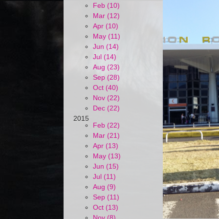
Feb (10)
Mar (12)
Apr (10)
May (11)
Jun (14)
Jul (14)
Aug (23)
Sep (28)
Oct (40)
Nov (22)
Dec (22)
2015
Feb (22)
Mar (21)
Apr (13)
May (13)
Jun (15)
Jul (11)
Aug (9)
Sep (11)
Oct (13)
Nov (8)