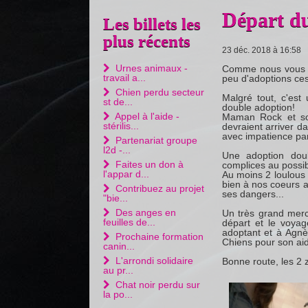
Départ du
Les billets les
plus récents
23 déc. 2018 à 16:58
Urnes animaux -
Comme nous vous le
travail a...
peu d'adoptions ces
Chien perdu secteur
Malgré tout, c'est
st de...
double adoption!
Appel à l'aide -
Maman Rock et son
stérilis...
devraient arriver d
avec impatience par
Partenariat groupe
l2d -...
Une adoption doub
Faites un don à
complices au possibl
l'appar d...
Au moins 2 loulous 
bien à nos coeurs at
Contribuez au projet
ses dangers...
"bie...
Des anges en
Un très grand merci
feuilles de...
départ et le voyag
adoptant et à Agnè
Prochaine formation
Chiens pour son ai
canin...
L'arrondi solidaire
Bonne route, les 2 
au pr...
Chat noir perdu sur
la po...