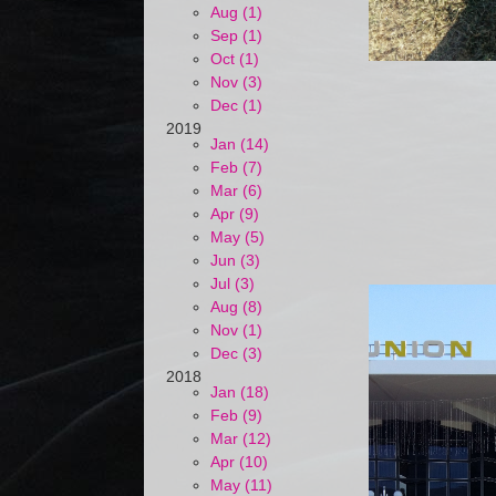
Aug (1)
Sep (1)
Oct (1)
Nov (3)
Dec (1)
2019
Jan (14)
Feb (7)
Mar (6)
Apr (9)
May (5)
Jun (3)
Jul (3)
Aug (8)
Nov (1)
Dec (3)
2018
Jan (18)
Feb (9)
Mar (12)
Apr (10)
May (11)