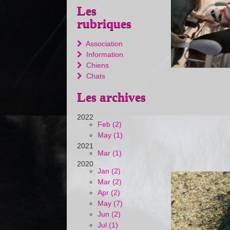
Les
rubriques
Association
Information
Chiens
Chats
Les archives
2022
Feb (2)
May (1)
2021
Mar (1)
2020
Jan (2)
Mar (2)
Apr (2)
May (7)
Jun (2)
Jul (1)