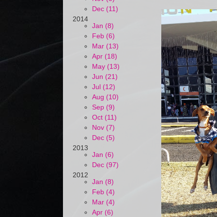
Dec (11)
2014
Jan (8)
Feb (6)
Mar (13)
Apr (18)
May (13)
Jun (21)
Jul (12)
Aug (10)
Sep (9)
Oct (11)
Nov (7)
Dec (5)
2013
Jan (6)
Dec (97)
2012
Jan (8)
Feb (4)
Mar (4)
Apr (6)