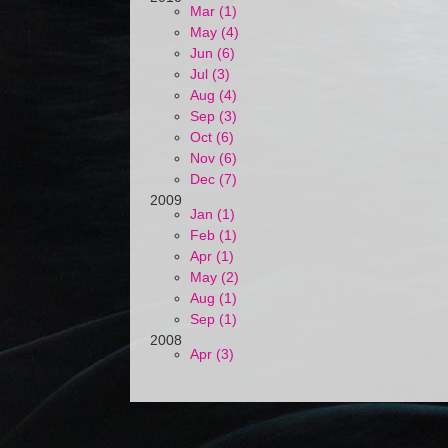
Mar (1)
May (4)
Jun (6)
Jul (3)
Aug (4)
Sep (3)
Oct (6)
Nov (6)
Dec (7)
2009
Jan (1)
Feb (1)
Apr (1)
May (2)
Aug (1)
Sep (1)
2008
Apr (3)