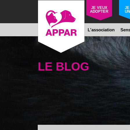
JE VEUX
JE
ADOPTER
UN
L'association
Sens
LE BLOG