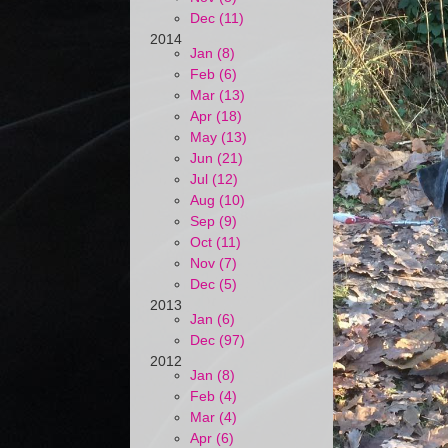
Dec (11)
2014
Jan (8)
Feb (6)
Mar (13)
Apr (18)
May (13)
Jun (21)
Jul (12)
Aug (10)
Sep (9)
Oct (11)
Nov (7)
Dec (5)
2013
Jan (6)
Dec (97)
2012
Jan (8)
Feb (4)
Mar (4)
Apr (6)