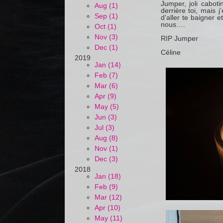
Jumper, joli cabot
Aug (1)
derrière toi, mais 
Sep (1)
d’aller te baigner e
nous….
Oct (1)
Nov (3)
RIP Jumper
Dec (1)
Céline
2019
Jan (14)
Feb (7)
Mar (6)
Apr (9)
May (5)
Jun (3)
Jul (3)
Aug (8)
Nov (1)
Dec (3)
2018
Jan (18)
Feb (9)
Mar (12)
Apr (10)
May (11)