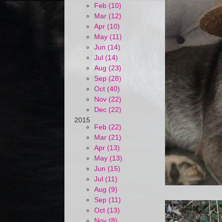
Feb (10)
Mar (12)
Apr (10)
May (11)
Jun (14)
Jul (14)
Aug (23)
Sep (28)
Oct (40)
Nov (22)
Dec (22)
2015
Feb (22)
Mar (21)
Apr (13)
May (13)
Jun (15)
Jul (11)
Aug (9)
Sep (11)
Oct (13)
Nov (8)