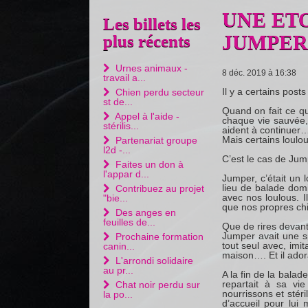
UNE ETO
Les billets les
JUMPER.
plus récents
Urnes animaux -
8 déc. 2019 à 16:38
travail a...
Il y a certains posts
Chien perdu secteur
st de...
Quand on fait ce qu
Appel à l'aide -
chaque vie sauvée,
stérilis...
aident à continuer…
Mais certains loul
Partenariat groupe
l2d -...
C’est le cas de Jum
Faites un don à
l'appar d...
Jumper, c’était un
lieu de balade domi
Contribuez au projet
avec nos loulous. 
"bie...
que nos propres chi
Des anges en
feuilles de...
Que de rires devant
Jumper avait une spé
Prochaine formation
tout seul avec, imit
canin...
maison…. Et il adora
L'arrondi solidaire
au pr...
A la fin de la balad
repartait à sa vi
Chat noir perdu sur
nourrissons et sté
la po...
d’accueil pour lui 