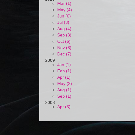
Mar (1)
May (4)
Jun (6)
Jul (3)
Aug (4)
Sep (3)
Oct (6)
Nov (6)
Dec (7)
2009
Jan (1)
Feb (1)
Apr (1)
May (2)
Aug (1)
Sep (1)
2008
Apr (3)