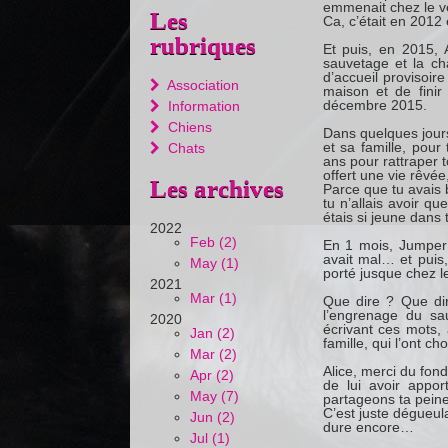
emmenait chez le vé
Les
Ca, c’était en 2012 
rubriques
Et puis, en 2015, 
sauvetage et la ch
d’accueil provisoire
Association
maison et de finir 
décembre 2015.
Information
Chiens
Dans quelques jours,
et sa famille, pou
Chats
ans pour rattraper t
offert une vie rêvée
Les archives
Parce que tu avais
tu n’allais avoir q
étais si jeune dans 
2022
Feb (2)
En 1 mois, Jumper s
avait mal… et puis,
May (1)
porté jusque chez l
2021
Mar (1)
Que dire ? Que di
l’engrenage du s
2020
écrivant ces mots, 
Jan (2)
famille, qui l’ont c
Mar (2)
Alice, merci du fond
Apr (2)
de lui avoir appo
May (7)
partageons ta peine
C’est juste dégueulas
Jun (2)
dure encore…
Jul (1)