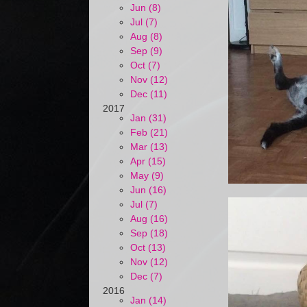
Jun (8)
Jul (7)
Aug (8)
Sep (9)
Oct (7)
Nov (12)
Dec (11)
2017
Jan (31)
Feb (21)
Mar (13)
Apr (15)
May (9)
Jun (16)
Jul (7)
Aug (16)
Sep (18)
Oct (13)
Nov (12)
Dec (7)
2016
Jan (14)