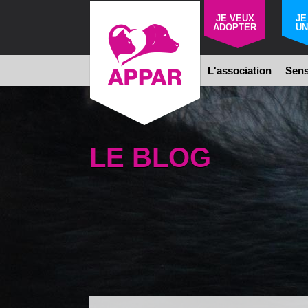
JE VEUX
JE
ADOPTER
UN
L'association
Sens
LE BLOG