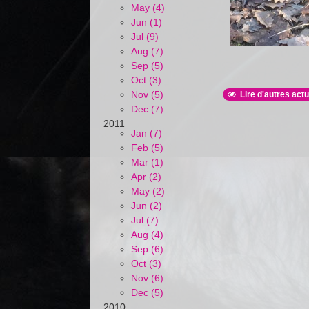
May (4)
Jun (1)
Jul (9)
Aug (7)
Sep (5)
Oct (3)
Nov (5)
Lire d'autres actu
Dec (7)
2011
Jan (7)
Feb (5)
Mar (1)
Apr (2)
May (2)
Jun (2)
Jul (7)
Aug (4)
Sep (6)
Oct (3)
Nov (6)
Dec (5)
2010