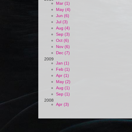
Mar (1)
May (4)
Jun (6)
Jul (3)
Aug (4)
Sep (3)
Oct (6)
Nov (6)
Dec (7)
2009
Jan (1)
Feb (1)
Apr (1)
May (2)
Aug (1)
Sep (1)
2008
Apr (3)