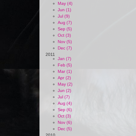
May (4)
Jun (1)
Jul (9)
Aug (7)
Sep (5)
Oct (3)
Nov (5)
Dec (7)
2011
Jan (7)
Feb (5)
Mar (1)
Apr (2)
May (2)
Jun (2)
Jul (7)
Aug (4)
Sep (6)
Oct (3)
Nov (6)
Dec (5)
2010