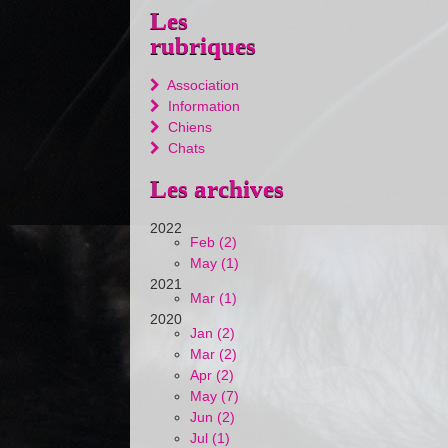
Les
rubriques
Association
Information
Chiens
Chats
Les archives
2022
Feb (2)
May (1)
2021
Mar (1)
2020
Jan (2)
Mar (2)
Apr (2)
May (7)
Jun (2)
Jul (1)