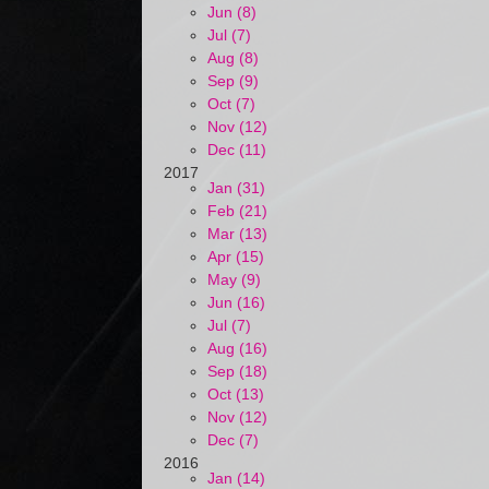
Jun (8)
Jul (7)
Aug (8)
Sep (9)
Oct (7)
Nov (12)
Dec (11)
2017
Jan (31)
Feb (21)
Mar (13)
Apr (15)
May (9)
Jun (16)
Jul (7)
Aug (16)
Sep (18)
Oct (13)
Nov (12)
Dec (7)
2016
Jan (14)