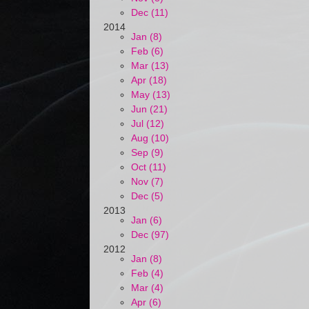
Dec (11)
2014
Jan (8)
Feb (6)
Mar (13)
Apr (18)
May (13)
Jun (21)
Jul (12)
Aug (10)
Sep (9)
Oct (11)
Nov (7)
Dec (5)
2013
Jan (6)
Dec (97)
2012
Jan (8)
Feb (4)
Mar (4)
Apr (6)