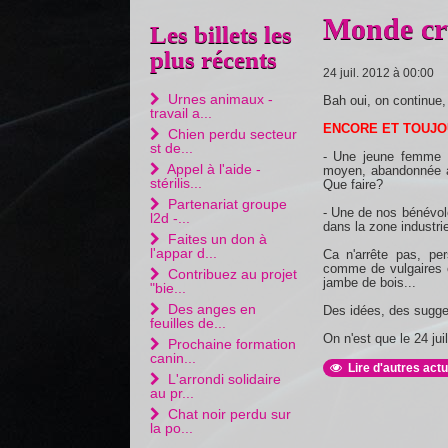
Monde cru
Les billets les
plus récents
24 juil. 2012 à 00:00
Urnes animaux -
Bah oui, on continue, 
travail a...
ENCORE ET TOUJO
Chien perdu secteur
st de...
- Une jeune femme 
Appel à l'aide -
moyen, abandonnée au
stérilis...
Que faire?
Partenariat groupe
- Une de nos bénévol
l2d -...
dans la zone industriel
Faites un don à
l'appar d...
Ca n'arrête pas, pe
comme de vulgaires c
Contribuez au projet
jambe de bois...
"bie...
Des anges en
Des idées, des sugges
feuilles de...
On n'est que le 24 juil
Prochaine formation
canin...
Lire d'autres actu
L'arrondi solidaire
au pr...
Chat noir perdu sur
la po...