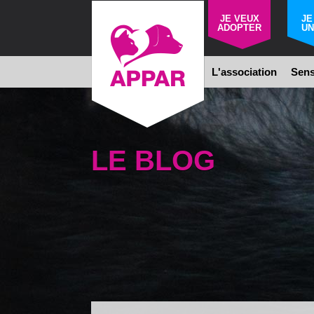
JE VEUX
JE
ADOPTER
UN
L'association
Sens
LE BLOG