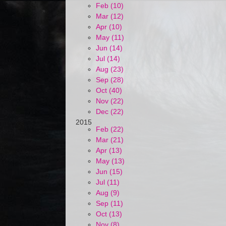
Feb (10)
Mar (12)
Apr (10)
May (11)
Jun (14)
Jul (14)
Aug (23)
Sep (28)
Oct (40)
Nov (22)
Dec (22)
2015
Feb (22)
Mar (21)
Apr (13)
May (13)
Jun (15)
Jul (11)
Aug (9)
Sep (11)
Oct (13)
Nov (8)