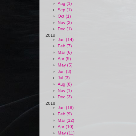
Aug (1)
Sep (1)
Oct (1)
Nov (3)
Dec (1)
2019
Jan (14)
Feb (7)
Mar (6)
Apr (9)
May (5)
Jun (3)
Jul (3)
Aug (8)
Nov (1)
Dec (3)
2018
Jan (18)
Feb (9)
Mar (12)
Apr (10)
May (11)