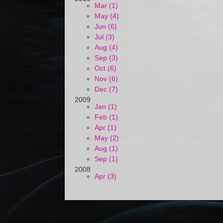
Mar (1)
May (4)
Jun (6)
Jul (3)
Aug (4)
Sep (3)
Oct (6)
Nov (6)
Dec (7)
2009
Jan (1)
Feb (1)
Apr (1)
May (2)
Aug (1)
Sep (1)
2008
Apr (3)