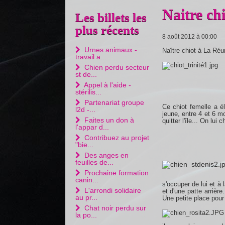
Naitre chi
Les billets les
plus récents
8 août 2012 à 00:00
Urnes animaux -
Naître chiot à La Réu
travail a...
Chien perdu secteur
st de...
Appel à l'aide -
stérilis...
Partenariat groupe
Ce chiot femelle a é
l2d -...
jeune, entre 4 et 6 mo
Faites un don à
quitter l'île... On lui
l'appar d...
Contribuez au projet
"bie...
Des anges en
feuilles de...
Prochaine formation
canin...
s'occuper de lui et à 
L'arrondi solidaire
et d'une patte arrière
au pr...
Une petite place pour
Chat noir perdu sur
la po...