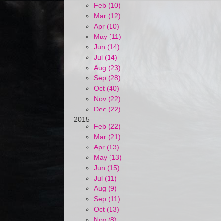
Feb (10)
Mar (12)
Apr (10)
May (11)
Jun (14)
Jul (14)
Aug (23)
Sep (28)
Oct (40)
Nov (22)
Dec (22)
2015
Feb (22)
Mar (21)
Apr (13)
May (13)
Jun (15)
Jul (11)
Aug (9)
Sep (11)
Oct (13)
Nov (8)