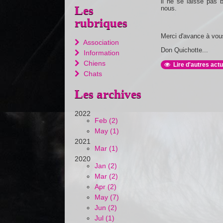
il ne se laisse pas 
Les
nous.
rubriques
Merci d'avance à vou
Association
Don Quichotte...
Information
Chiens
Lire d'autres actu
Chats
Les archives
2022
Feb (2)
May (1)
2021
Mar (1)
2020
Jan (2)
Mar (2)
Apr (2)
May (7)
Jun (2)
Jul (1)