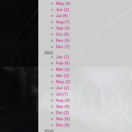
May (4)
Jun (1)
Jul (9)
Aug (7)
Sep (5)
Oct (3)
Nov (5)
Dec (7)
2011
Jan (7)
Feb (5)
Mar (1)
Apr (2)
May (2)
Jun (2)
Jul (7)
Aug (4)
Sep (6)
Oct (3)
Nov (6)
Dec (5)
2010