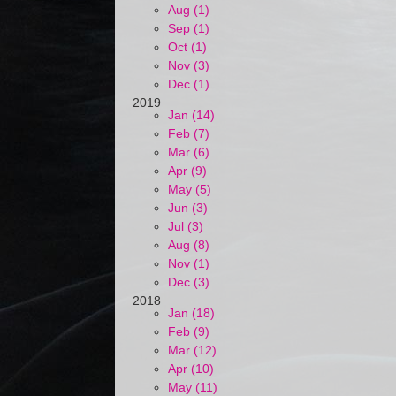
Aug (1)
Sep (1)
Oct (1)
Nov (3)
Dec (1)
2019
Jan (14)
Feb (7)
Mar (6)
Apr (9)
May (5)
Jun (3)
Jul (3)
Aug (8)
Nov (1)
Dec (3)
2018
Jan (18)
Feb (9)
Mar (12)
Apr (10)
May (11)