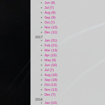
Jun (8)
Jul (7)
Aug (8)
Sep (9)
Oct (7)
Nov (12)
Dec (11)
2017
Jan (31)
Feb (21)
Mar (13)
Apr (15)
May (9)
Jun (16)
Jul (7)
Aug (16)
Sep (18)
Oct (13)
Nov (12)
Dec (7)
2016
Jan (14)