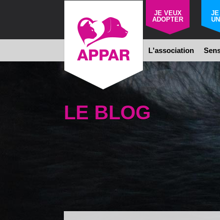
JE VEUX
JE
ADOPTER
UN
L'association
Sens
LE BLOG