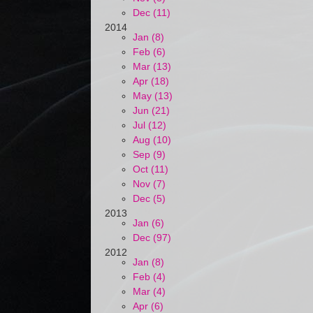
Dec (11)
2014
Jan (8)
Feb (6)
Mar (13)
Apr (18)
May (13)
Jun (21)
Jul (12)
Aug (10)
Sep (9)
Oct (11)
Nov (7)
Dec (5)
2013
Jan (6)
Dec (97)
2012
Jan (8)
Feb (4)
Mar (4)
Apr (6)