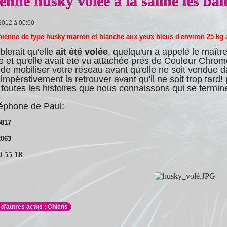
enne husky volee a la saline les bai
2012 à 00:00
hienne de type husky marron et blanche aux yeux bleus d'environ 25 kg a
blerait qu'elle
ait été volée
, quelqu'un a appelé le maîtr
 et qu'elle avait été vu attachée prés de Couleur Chrome
de mobiliser votre réseau avant qu'elle ne soit vendue dans
t impérativement la retrouver avant qu'il ne soit trop tard
toutes les histoires que nous connaissons qui se termine
léphone de Paul:
5817
2063
9 55 18
 d'autres actus : Chiens