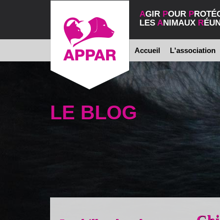
A
GIR
P
OUR
P
ROTÉ
LES
A
NIMAUX
R
ÉUN
Accueil
L'association
LE BLOG