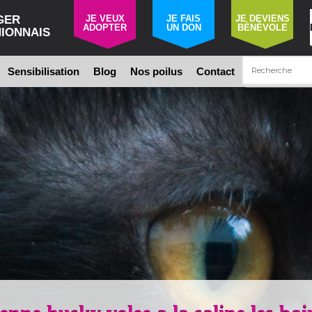
GER
JE VEUX
JE FAIS
JE DEVIENS
ADOPTER
UN DON
BÉNÉVOLE
IONNAIS
Sensibilisation
Blog
Nos poilus
Contact