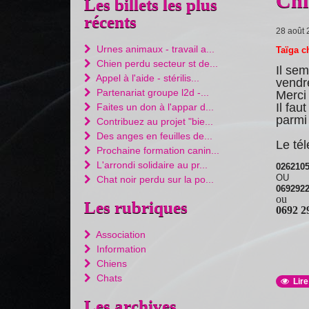
Chi
Les billets les plus
récents
28 août 
Urnes animaux - travail a...
Taïga c
Chien perdu secteur st de...
Il sem
Appel à l'aide - stérilis...
vendre
Partenariat groupe l2d -...
Merci 
Il fau
Faites un don à l'appar d...
parmi 
Contribuez au projet "bie...
Des anges en feuilles de...
Le té
Prochaine formation canin...
L'arrondi solidaire au pr...
026210
OU
Chat noir perdu sur la po...
069292
ou
Les rubriques
0692 2
Association
Information
Chiens
Chats
Lire
Les archives