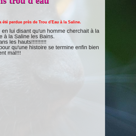
ns trou d eau
 été perdue près de Trou d'Eau à la Saline.
e en lui disant qu'un homme cherchait à la
 à la Saline les Bains.
 les hauts!!!!!!!!!!
! pour qu'une histoire se termine enfin bien
nt mal!!!