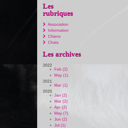
Les
rubriques
Association
Information
Chiens
Chats
Les archives
2022
Feb (2)
May (1)
2021
Mar (1)
2020
Jan (2)
Mar (2)
Apr (2)
May (7)
Jun (2)
Jul (1)