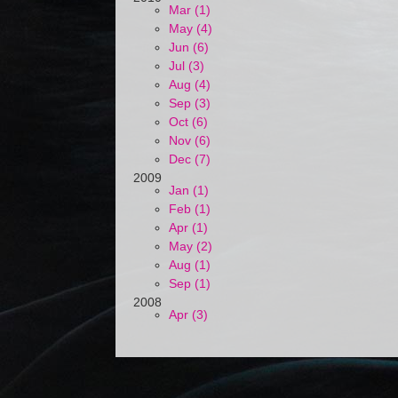
Mar (1)
May (4)
Jun (6)
Jul (3)
Aug (4)
Sep (3)
Oct (6)
Nov (6)
Dec (7)
2009
Jan (1)
Feb (1)
Apr (1)
May (2)
Aug (1)
Sep (1)
2008
Apr (3)