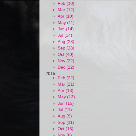
Feb (10)
Mar (12)
Apr (10)
May (11)
Jun (14)
Jul (14)
Aug (23)
Sep (28)
Oct (40)
Nov (22)
Dec (22)
2015
Feb (22)
Mar (21)
Apr (13)
May (13)
Jun (15)
Jul (11)
Aug (9)
Sep (11)
Oct (13)
Nov (8)