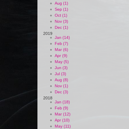
Aug (1)
Sep (1)
Oct (1)
Nov (3)
Dec (1)
2019
Jan (14)
Feb (7)
Mar (6)
Apr (9)
May (5)
Jun (3)
Jul (3)
Aug (8)
Nov (1)
Dec (3)
2018
Jan (18)
Feb (9)
Mar (12)
Apr (10)
May (11)