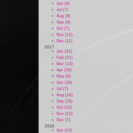
Jun (8)
Jul (7)
Aug (8)
Sep (9)
Oct (7)
Nov (12)
Dec (11)
2017
Jan (31)
Feb (21)
Mar (13)
Apr (15)
May (9)
Jun (16)
Jul (7)
Aug (16)
Sep (18)
Oct (13)
Nov (12)
Dec (7)
2016
Jan (14)