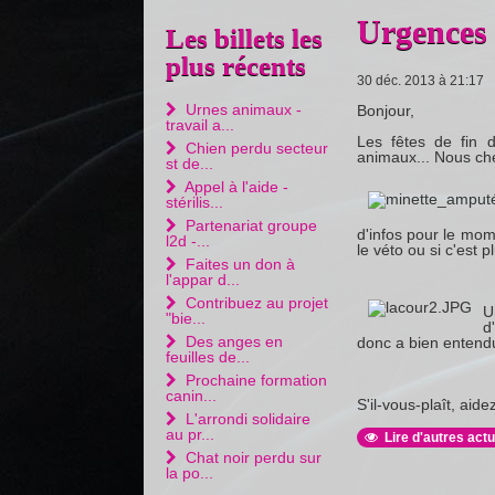
Urgences 
Les billets les
plus récents
30 déc. 2013 à 21:17
Urnes animaux -
Bonjour,
travail a...
Les fêtes de fin 
Chien perdu secteur
animaux... Nous che
st de...
Appel à l'aide -
stérilis...
Partenariat groupe
d'infos pour le mom
l2d -...
le véto ou si c'est p
Faites un don à
l'appar d...
Contribuez au projet
U
"bie...
d
Des anges en
donc a bien entendu
feuilles de...
Prochaine formation
canin...
S'il-vous-plaît, aide
L'arrondi solidaire
au pr...
Lire d'autres actu
Chat noir perdu sur
la po...