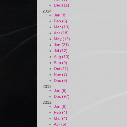
Dec (11)
2014
Jan (8)
Feb (6)
Mar (13)
Apr (18)
May (13)
Jun (21)
Jul (12)
Aug (10)
Sep (9)
Oct (11)
Nov (7)
Dec (5)
2013
Jan (6)
Dec (97)
2012
Jan (8)
Feb (4)
Mar (4)
Apr (6)