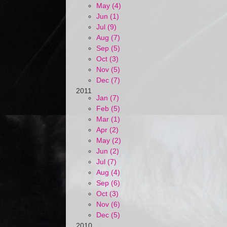
May (4)
Jun (1)
Jul (9)
Aug (7)
Sep (5)
Oct (3)
Nov (5)
Dec (7)
2011
Jan (7)
Feb (5)
Mar (1)
Apr (2)
May (2)
Jun (2)
Jul (7)
Aug (4)
Sep (6)
Oct (3)
Nov (6)
Dec (5)
2010