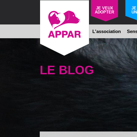
JE VEUX
JE
ADOPTER
UN
L'association
Sens
LE BLOG