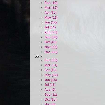
Feb (10)
Mar (12)
Apr (10)
May (11)
Jun (14)
Jul (14)
Aug (23)
Sep (28)
Oct (40)
Nov (22)
Dec (22)
2015
Feb (22)
Mar (21)
Apr (13)
May (13)
Jun (15)
Jul (11)
Aug (9)
Sep (11)
Oct (13)
Nov (8)