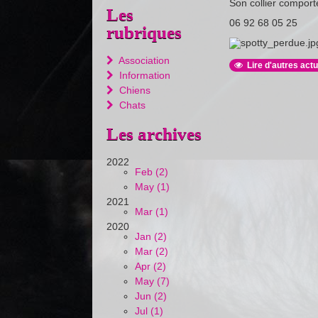
Son collier compor
Les
06 92 68 05 25
rubriques
Association
Lire d'autres actu
Information
Chiens
Chats
Les archives
2022
Feb (2)
May (1)
2021
Mar (1)
2020
Jan (2)
Mar (2)
Apr (2)
May (7)
Jun (2)
Jul (1)