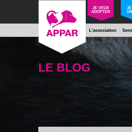
JE VEUX
JE
ADOPTER
UN
L'association
Sens
LE BLOG