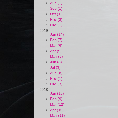
Aug (1)
Sep (1)
Oct (1)
Nov (3)
Dec (1)
2019
Jan (14)
Feb (7)
Mar (6)
Apr (9)
May (5)
Jun (3)
Jul (3)
Aug (8)
Nov (1)
Dec (3)
2018
Jan (18)
Feb (9)
Mar (12)
Apr (10)
May (11)