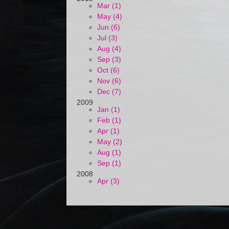
Mar (1)
May (4)
Jun (6)
Jul (3)
Aug (4)
Sep (3)
Oct (6)
Nov (6)
Dec (7)
2009
Jan (1)
Feb (1)
Apr (1)
May (2)
Aug (1)
Sep (1)
2008
Apr (3)