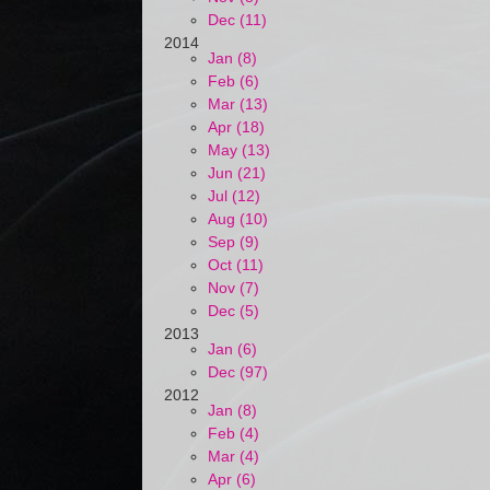
Dec (11)
2014
Jan (8)
Feb (6)
Mar (13)
Apr (18)
May (13)
Jun (21)
Jul (12)
Aug (10)
Sep (9)
Oct (11)
Nov (7)
Dec (5)
2013
Jan (6)
Dec (97)
2012
Jan (8)
Feb (4)
Mar (4)
Apr (6)