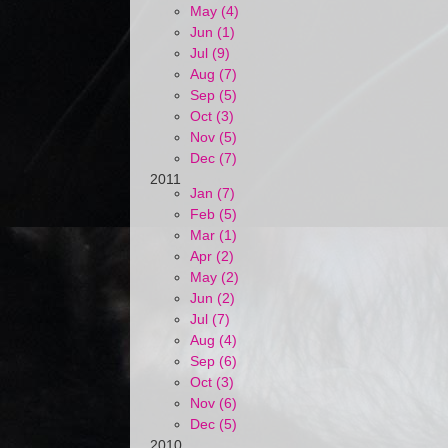
May (4)
Jun (1)
Jul (9)
Aug (7)
Sep (5)
Oct (3)
Nov (5)
Dec (7)
2011
Jan (7)
Feb (5)
Mar (1)
Apr (2)
May (2)
Jun (2)
Jul (7)
Aug (4)
Sep (6)
Oct (3)
Nov (6)
Dec (5)
2010