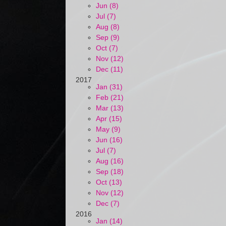
Jun (8)
Jul (7)
Aug (8)
Sep (9)
Oct (7)
Nov (12)
Dec (11)
2017
Jan (31)
Feb (21)
Mar (13)
Apr (15)
May (9)
Jun (16)
Jul (7)
Aug (16)
Sep (18)
Oct (13)
Nov (12)
Dec (7)
2016
Jan (14)