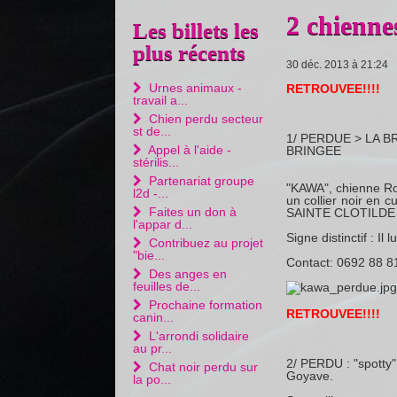
2 chienn
Les billets les
plus récents
30 déc. 2013 à 21:24
Urnes animaux -
RETROUVEE!!!!
travail a...
Chien perdu secteur
st de...
1/ PERDUE > LA 
Appel à l'aide -
BRINGEE
stérilis...
Partenariat groupe
"KAWA", chienne Ro
l2d -...
un collier noir en 
Faites un don à
SAINTE CLOTILDE d
l'appar d...
Signe distinctif : Il
Contribuez au projet
"bie...
Contact:
0692 88 8
Des anges en
feuilles de...
Prochaine formation
RETROUVEE!!!!
canin...
L'arrondi solidaire
au pr...
2/
PERDU : "spotty" 
Chat noir perdu sur
Goyave.
la po...