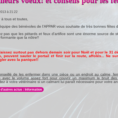
lleurs voeux! et conseils pour les fe
2013 à 21:22
 à tous et toutes,
'équipe des bénévoles de l'APPAR vous souhaite de très bonnes fêtes d
ez pas que les pétards et feux d'artifice sont une énorme source de st
rformante que la nôtre!!
 laissez surtout pas dehors demain soir pour Noël et pour le 31 
, peuvent sauter le portail et finir sur la route, affolés... Ne s
gler avec la panique!!
conseillé de les enfermer dans une pièce ou un endroit au calme, fen
e avec le volume assez fort pour couvrir un maximum le bruit des
z à votre vétérinaire si un calmant lui paraît nécessaire pour votre an
 d'autres actus : Information