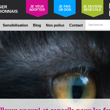
GER
JE VEUX
JE FAIS
JE DEVIENS
ADOPTER
UN DON
BÉNÉVOLE
IONNAIS
Sensibilisation
Blog
Nos poilus
Contact