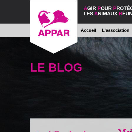
A
GIR
P
OUR
P
ROTÉ
LES
A
NIMAUX
R
ÉUN
Accueil
L'association
LE BLOG