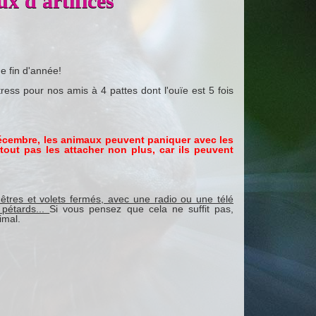
ux d'artifices
e fin d'année!
ress pour nos amis à 4 pattes dont l'ouïe est 5 fois
décembre, les animaux peuvent paniquer avec les
urtout pas les attacher non plus, car ils peuvent
êtres et volets fermés, avec une radio ou une télé
 pétards...
Si vous pensez que cela ne suffit pas,
imal.