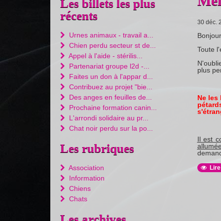
Mei
Les billets les plus
récents
30 déc. 
Urnes animaux - travail a...
Bonjour
Chien perdu secteur st de...
Toute l
Appel à l'aide - stérilis...
N'oubli
Partenariat groupe l2d -...
plus pe
Faites un don à l'appar d...
Contribuez au projet "bie...
Des anges en feuilles de...
Ne les
pétards
Prochaine formation canin...
s'étran
L'arrondi solidaire au pr...
Chat noir perdu sur la po...
Il est 
Les rubriques
allumé
demande
Association
Lire
Information
Chiens
Chats
Les archives